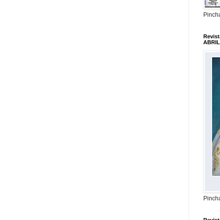
Pincha
Revis
ABRIL
Pincha