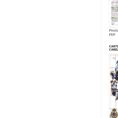
Pinch
PDF
CARTE
CABE