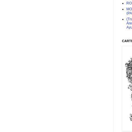
RO
MO
(P
(Tr
Áre
Ayu
CARTE