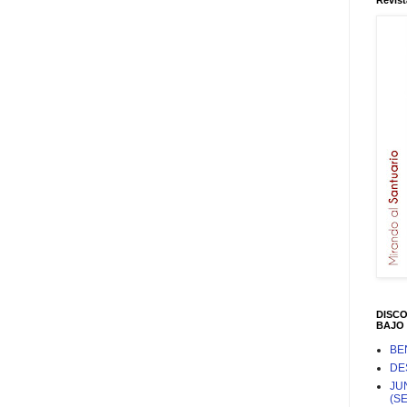
Revist
DISC
BAJO 
BE
DE
JU
(S