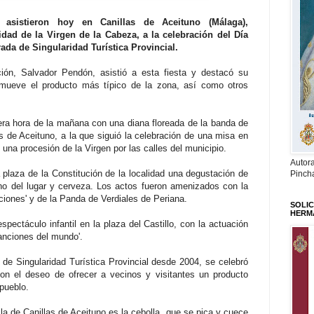
asistieron hoy en Canillas de Aceituno (Málaga),
idad de la Virgen de la Cabeza, a la celebración del Día
arada de Singularidad Turística Provincial.
ción, Salvador Pendón, asistió a esta fiesta y destacó su
omueve el producto más típico de la zona, así como otros
ra hora de la mañana con una diana floreada de la banda de
s de Aceituno, a la que siguió la celebración de una misa en
 una procesión de la Virgen por las calles del municipio.
Autor
 plaza de la Constitución de la localidad una degustación de
Pinch
no del lugar y cerveza. Los actos fueron amenizados con la
ciones' y de la Panda de Verdiales de Periana.
SOLIC
HERM
spectáculo infantil en la plaza del Castillo, con la actuación
anciones del mundo'.
a de Singularidad Turística Provincial desde 2004, se celebró
on el deseo de ofrecer a vecinos y visitantes un producto
 pueblo.
lla de Canillas de Aceituno es la cebolla, que se pica y cuece