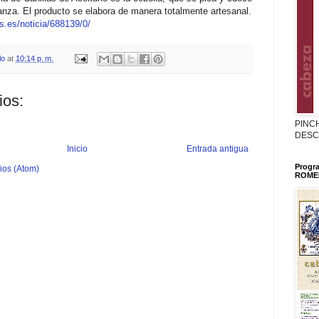
anza. El producto se elabora de manera totalmente artesanal.
s.es/noticia/688139/0/
lo
at
10:14 p. m.
ios:
PINC
DESC
Inicio
Entrada antigua
Progr
ios (Atom)
ROMER