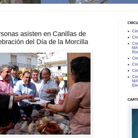
CIRC
Cir
sonas asisten en Canillas de
Cir
ebración del Día de la Morcilla
Con
MAR
Rom
Cir
Cir
Cir
Con
MAY
Ele
CARTE