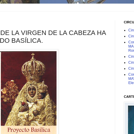
CIRC
Cir
DE LA VIRGEN DE LA CABEZA HA
Cir
DO BASÍLICA.
Con
MAR
Rom
Cir
Cir
Cir
Con
MAY
Ele
CARTE