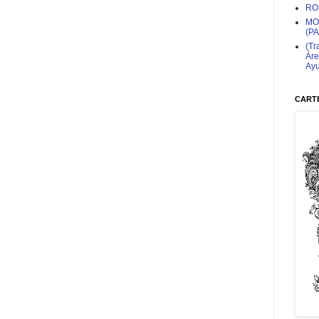
RO
MO
(P
(Tr
Áre
Ayu
CARTE