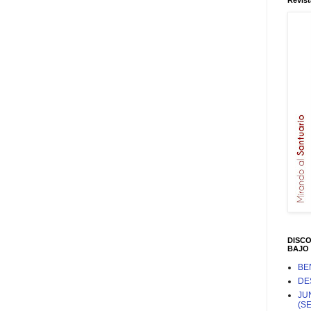
Revist
DISC
BAJO 
BE
DE
JU
(S