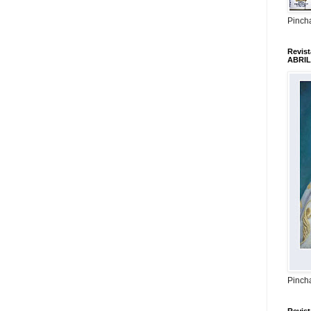
Pincha
Revis
ABRIL
Pincha