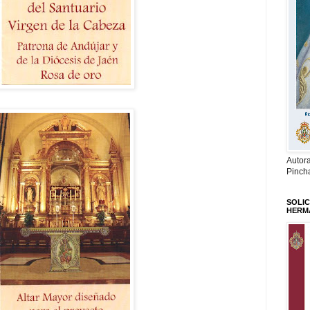
Autor
Pinch
SOLIC
HERM