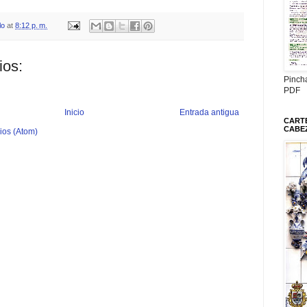
lo
at
8:12 p. m.
ios:
Pinch
PDF
Inicio
Entrada antigua
CARTE
CABE
ios (Atom)