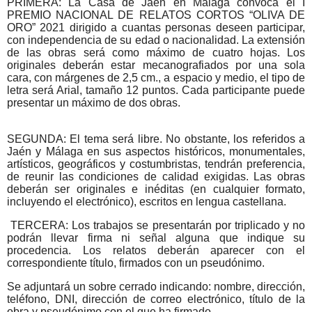
PRIMERA: La Casa de Jaén en Málaga convoca el I
PREMIO NACIONAL DE RELATOS CORTOS “OLIVA DE
ORO” 2021 dirigido a cuantas personas deseen participar,
con independencia de su edad o nacionalidad. La extensión
de las obras será como máximo de cuatro hojas. Los
originales deberán estar mecanografiados por una sola
cara, con márgenes de 2,5 cm., a espacio y medio, el tipo de
letra será Arial, tamaño 12 puntos. Cada participante puede
presentar un máximo de dos obras.
SEGUNDA: El tema será libre. No obstante, los referidos a
Jaén y Málaga en sus aspectos históricos, monumentales,
artísticos, geográficos y costumbristas, tendrán preferencia,
de reunir las condiciones de calidad exigidas. Las obras
deberán ser originales e inéditas (en cualquier formato,
incluyendo el electrónico), escritos en lengua castellana.
TERCERA: Los trabajos se presentarán por triplicado y no
podrán llevar firma ni señal alguna que indique su
procedencia. Los relatos deberán aparecer con el
correspondiente título, firmados con un pseudónimo.
Se adjuntará un sobre cerrado indicando: nombre, dirección,
teléfono, DNI, dirección de correo electrónico, título de la
obra y pseudónimo con el que ha firmado.