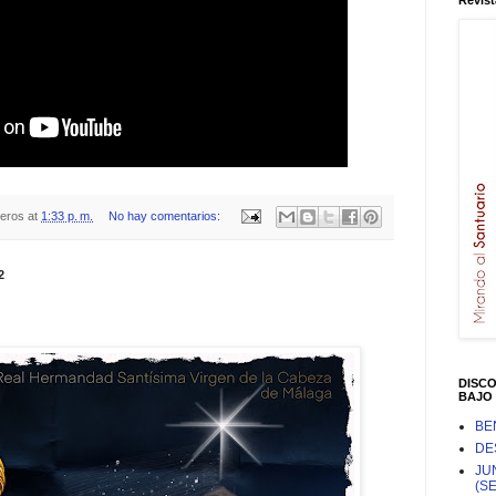
Revist
teros
at
1:33 p. m.
No hay comentarios:
2
DISC
BAJO 
BE
DE
JU
(S