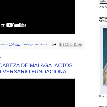
Pincha
Revis
ABRIL
teros
at
5:36 p. m.
No hay comentarios:
2
 CABEZA DE MÁLAGA. ACTOS
NIVERSARIO FUNDACIONAL,
Pincha