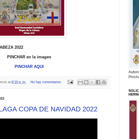
 CABEZA 2022
PINCHAR en la imagen
PINCHAR AQUI
Autor
Pinch
teros
at
8:10 p. m.
No hay comentarios:
SOLIC
HERM
022
́LAGA COPA DE NAVIDAD 2022