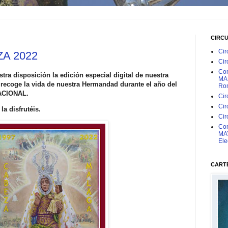
CIRC
Cir
A 2022
Cir
Con
ra disposición la edición especial digital de nuestra
MAR
 recoge la vida de nuestra Hermandad durante el año del
Rom
ACIONAL.
Cir
Cir
a disfrutéis.
Cir
Con
MAY
Ele
CARTE