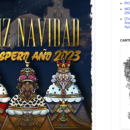
RO
MO
(P
(Tr
Áre
Ayu
CARTE