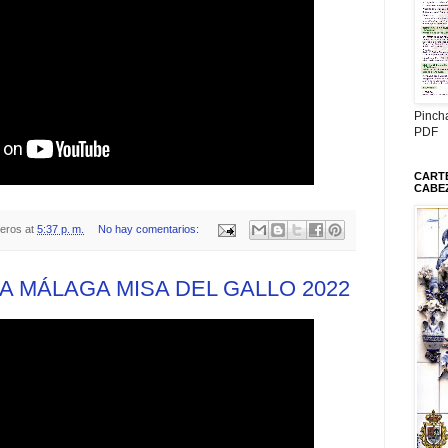
Pinch
PDF
CARTE
CABE
teros
at
5:37 p. m.
No hay comentarios:
 MÁLAGA MISA DEL GALLO 2022