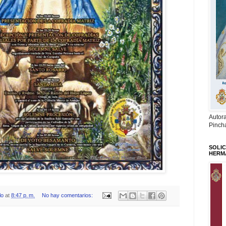
Autor
Pinch
SOLIC
HERM
lo
at
8:47 p. m.
No hay comentarios: