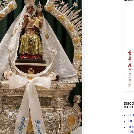
Revist
DISC
BAJO 
BE
DE
JU
(S