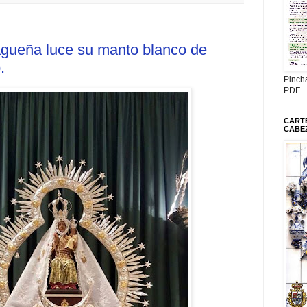
agueña luce su manto blanco de
.
Pinch
PDF
CARTE
CABE