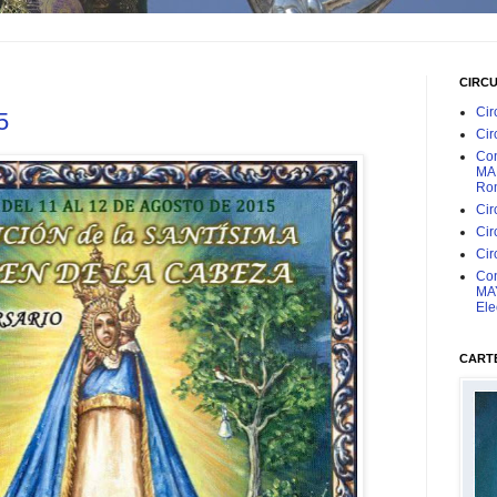
CIRC
Cir
5
Cir
Con
MAR
Rom
Cir
Cir
Cir
Con
MAY
Ele
CARTE