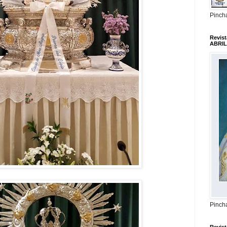
Pincha
Revis
ABRIL
Pincha