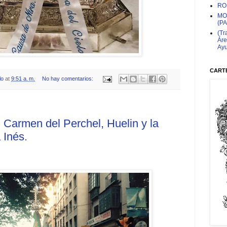
RO
MO
(P
(Tr
Áre
Ayu
CARTE
lo
at
9:51 a. m.
No hay comentarios:
l Carmen del Perchel, Huelin y la
 Inés.