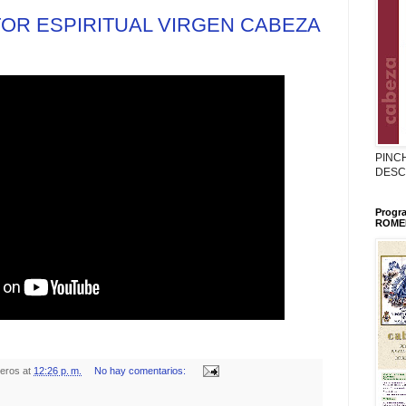
OR ESPIRITUAL VIRGEN CABEZA
PINC
DESC
Progr
ROMER
teros
at
12:26 p. m.
No hay comentarios: