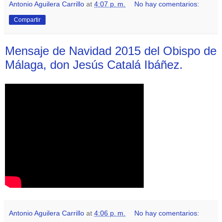
Antonio Aguilera Carrillo
at
4:07 p. m.
No hay comentarios:
Compartir
Mensaje de Navidad 2015 del Obispo de
Málaga, don Jesús Catalá Ibáñez.
Antonio Aguilera Carrillo
at
4:06 p. m.
No hay comentarios: