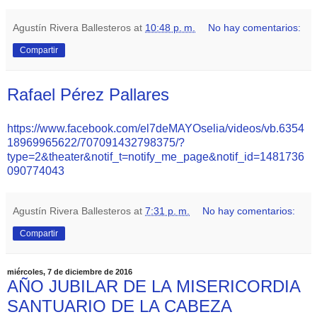
Agustín Rivera Ballesteros
at
10:48 p. m.
No hay comentarios:
Compartir
Rafael Pérez Pallares
https://www.facebook.com/el7deMAYOselia/videos/vb.6354
18969965622/707091432798375/?
type=2&theater&notif_t=notify_me_page&notif_id=1481736
090774043
Agustín Rivera Ballesteros
at
7:31 p. m.
No hay comentarios:
Compartir
miércoles, 7 de diciembre de 2016
AÑO JUBILAR DE LA MISERICORDIA
SANTUARIO DE LA CABEZA