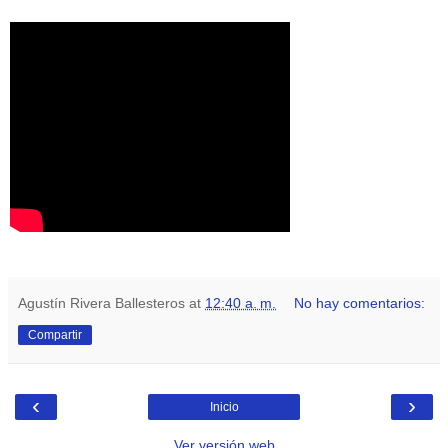
Agustín Rivera Ballesteros
at
12:40 a. m.
No hay comentarios:
Compartir
‹
›
Inicio
Ver versión web