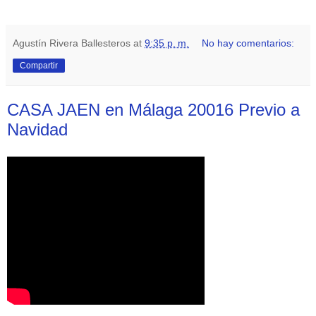
Agustín Rivera Ballesteros
at
9:35 p. m.
No hay comentarios:
Compartir
CASA JAEN en Málaga 20016 Previo a
Navidad