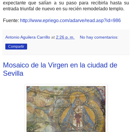
expectante que salían a su paso para recibirla hasta su
entrada triunfal de nuevo en su recién remodelado templo.
Fuente:
http://www.epriego.com/adarve/read.asp?id=986
Antonio Aguilera Carrillo
at
2:26 p. m.
No hay comentarios:
Compartir
Mosaico de la Virgen en la ciudad de
Sevilla