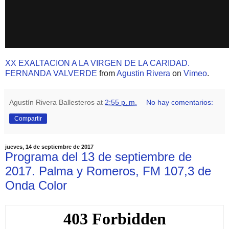
XX EXALTACION A LA VIRGEN DE LA CARIDAD.
FERNANDA VALVERDE
from
Agustin Rivera
on
Vimeo
.
Agustín Rivera Ballesteros
at
2:55 p. m.
No hay comentarios:
Compartir
jueves, 14 de septiembre de 2017
Programa del 13 de septiembre de
2017. Palma y Romeros, FM 107,3 de
Onda Color