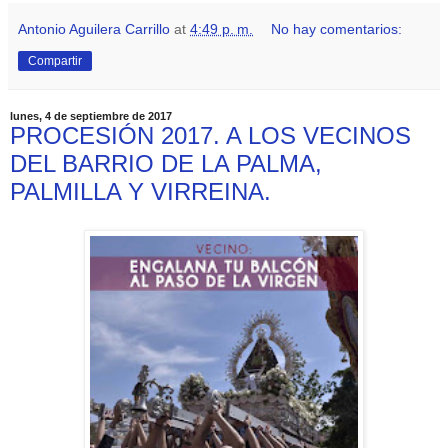
Antonio Aguilera Carrillo
at
4:49 p. m.
No hay comentarios:
Compartir
lunes, 4 de septiembre de 2017
PROCESIÓN 2017. A LOS VECINOS
DEL BARRIO DE LA PALMA,
PALMILLA Y VIRREINA.