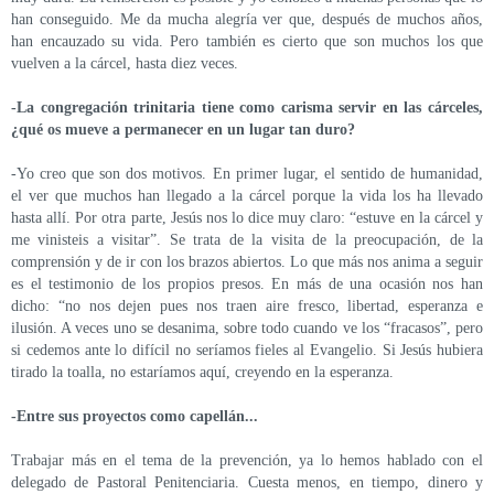
han conseguido. Me da mucha alegría ver que, después de muchos años,
han encauzado su vida. Pero también es cierto que son muchos los que
vuelven a la cárcel, hasta diez veces.
-La congregación trinitaria tiene como carisma servir en las cárceles,
¿qué os mueve a permanecer en un lugar tan duro?
-Yo creo que son dos motivos. En primer lugar, el sentido de humanidad,
el ver que muchos han llegado a la cárcel porque la vida los ha llevado
hasta allí. Por otra parte, Jesús nos lo dice muy claro: “estuve en la cárcel y
me vinisteis a visitar”. Se trata de la visita de la preocupación, de la
comprensión y de ir con los brazos abiertos. Lo que más nos anima a seguir
es el testimonio de los propios presos. En más de una ocasión nos han
dicho: “no nos dejen pues nos traen aire fresco, libertad, esperanza e
ilusión. A veces uno se desanima, sobre todo cuando ve los “fracasos”, pero
si cedemos ante lo difícil no seríamos fieles al Evangelio. Si Jesús hubiera
tirado la toalla, no estaríamos aquí, creyendo en la esperanza.
-Entre sus proyectos como capellán...
Trabajar más en el tema de la prevención, ya lo hemos hablado con el
delegado de Pastoral Penitenciaria. Cuesta menos, en tiempo, dinero y