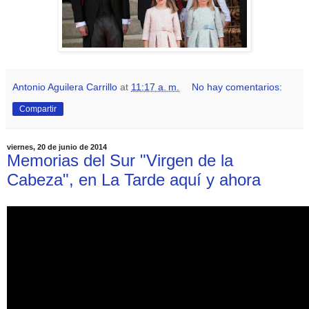
Antonio Aguilera Carrillo
at
11:17 a. m.
No hay comentarios:
Compartir
viernes, 20 de junio de 2014
Memorias del Sur "Virgen de la
Cabeza", en La Tarde aquí y ahora