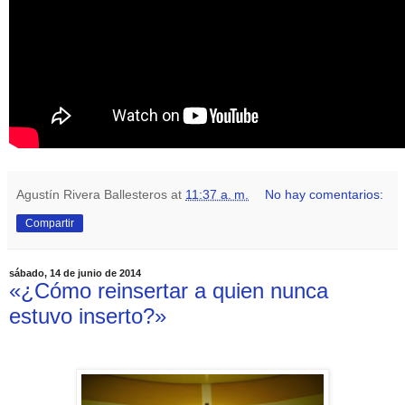
Agustín Rivera Ballesteros
at
11:37 a. m.
No hay comentarios:
Compartir
sábado, 14 de junio de 2014
«¿Cómo reinsertar a quien nunca
estuvo inserto?»