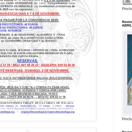
Pincha
Revis
ABRIL
Pincha