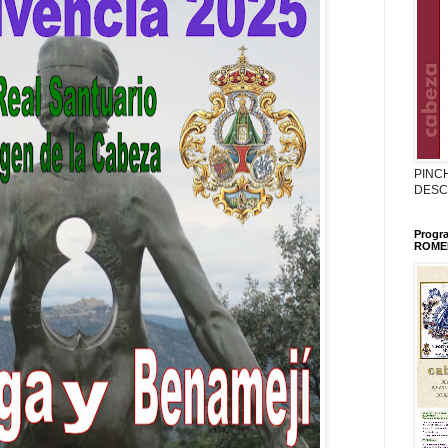
PINC
DESC
Progr
ROMER