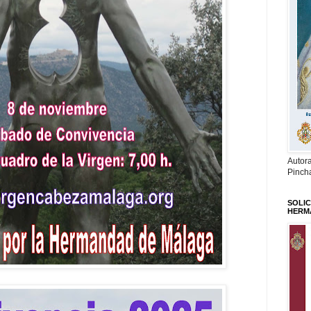
Autor
Pinch
SOLIC
HERM