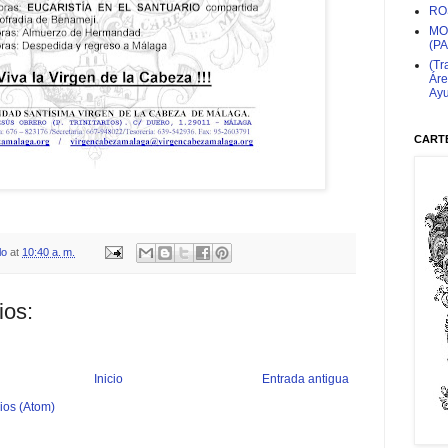
RO
MO
(P
(Tr
Áre
Ayu
CARTE
lo
at
10:40 a. m.
ios:
Inicio
Entrada antigua
ios (Atom)