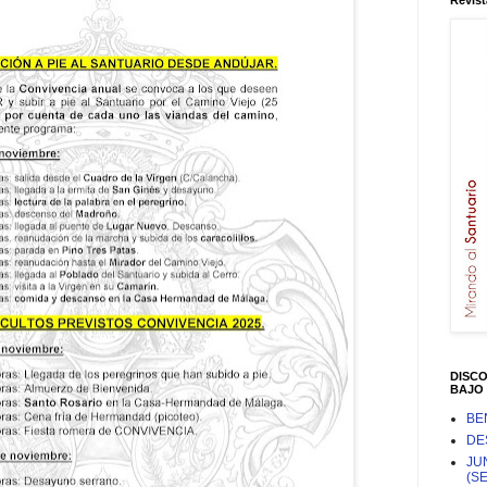
Revist
DISC
BAJO 
BE
DE
JU
(S