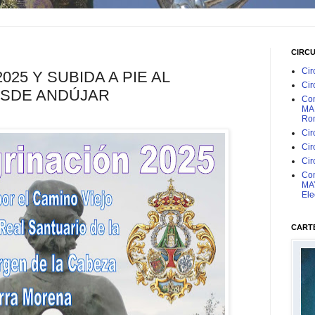
CIRC
Cir
025 Y SUBIDA A PIE AL
Cir
ESDE ANDÚJAR
Con
MAR
Rom
Cir
Cir
Cir
Con
MAY
Ele
CARTE