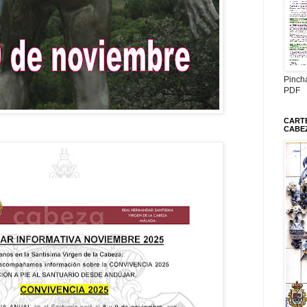
Pinch
PDF
CARTE
CABE