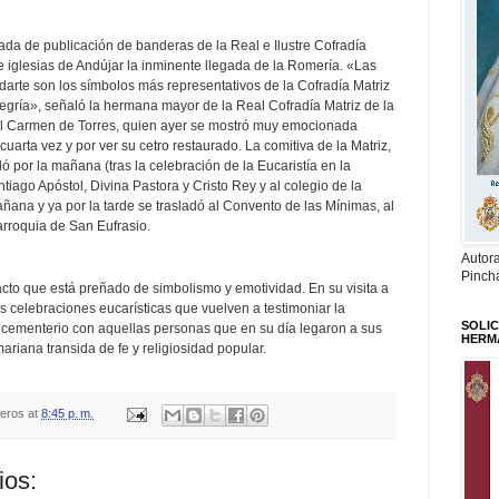
nada de publicación de banderas de la Real e Ilustre Cofradía
e iglesias de Andújar la inminente llegada de la Romería. «Las
ndarte son los símbolos más representativos de la Cofradía Matriz
alegría», señaló la hermana mayor de la Real Cofradía Matriz de la
el Carmen de Torres, quien ayer se mostró muy emocionada
uarta vez y por ver su cetro restaurado. La comitiva de la Matriz,
dó por la mañana (tras la celebración de la Eucaristía en la
tiago Apóstol, Divina Pastora y Cristo Rey y al colegio de la
ana y ya por la tarde se trasladó al Convento de las Mínimas, al
arroquia de San Eufrasio.
Autor
Pinch
acto que está preñado de simbolismo y emotividad. En su visita a
as celebraciones eucarísticas que vuelven a testimoniar la
SOLIC
l cementerio con aquellas personas que en su día legaron a sus
HERM
riana transida de fe y religiosidad popular.
teros
at
8:45 p. m.
ios: