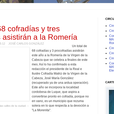
CIRC
Cir
68 cofradías y tres
Cir
 asistirán a la Romería
Con
MAR
Rom
15:12
JOSÉ CARLOS GONZÁLEZ
Un total de
Cir
68 cofradías y 3 procofradías asistirán
Cir
este año a la Romería de la Virgen de la
Cir
Cabeza que se celebra a finales de este
Con
mes. Así lo ha confirmado a esta
MAY
redacción el presidente de la Real e
Ele
Ilustre Cofradía Matriz de la Virgen de la
Cabeza, José María González
CARTE
(recuperado ya de una ardua operación).
Este año se incorpora la localidad
cordobesa de Luque, que aspira a
convertirse pronto en cofradía, porque no
en vano, es un municipio que rezuma
solera en lo que respecta a la devoción a
las calles de la ciudad. ::
"La Morenita".