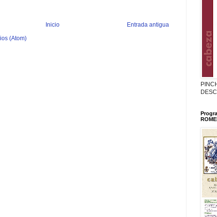
Inicio
Entrada antigua
ios (Atom)
PINC
DESC
Progr
ROMER