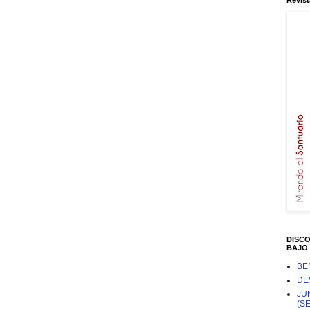
Revist
DISC
BAJO 
BE
DE
JU
(S