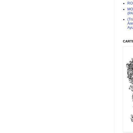
RO
MO
(P
(Tr
Áre
Ayu
CARTE