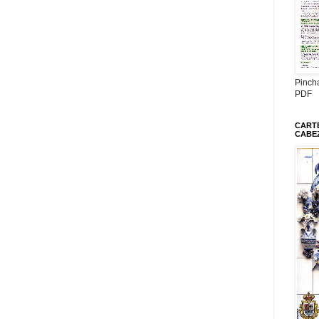
Pinch
PDF
CARTE
CABE