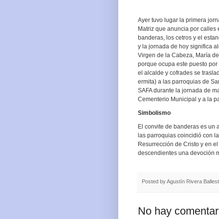
Ayer tuvo lugar la primera jor
Matriz que anuncia por calles 
banderas, los cetros y el esta
y la jornada de hoy significa 
Virgen de la Cabeza, María d
porque ocupa este puesto por c
el alcalde y cofrades se trasla
ermita) a las parroquias de San
SAFA durante la jornada de mañ
Cementerio Municipal y a la p
Simbolismo
El convite de banderas es un 
las parroquias coincidió con l
Resurrección de Cristo y en e
descendientes una devoción ma
Posted by
Agustín Rivera Balles
No hay comentar