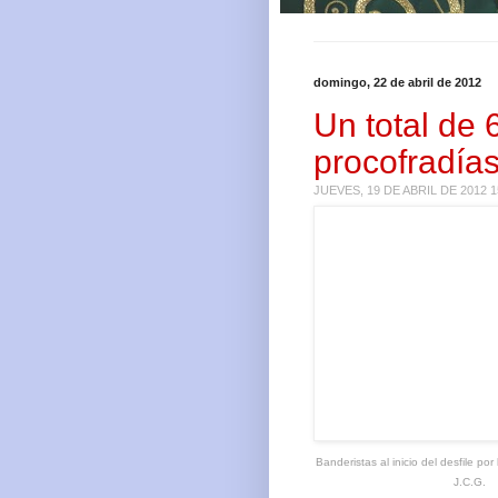
domingo, 22 de abril de 2012
Un total de 
procofradías
JUEVES, 19 DE ABRIL DE 2012 
Banderistas al inicio del desfile por 
J.C.G.