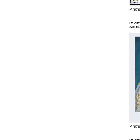
Pincha
Revis
ABRIL
Pincha