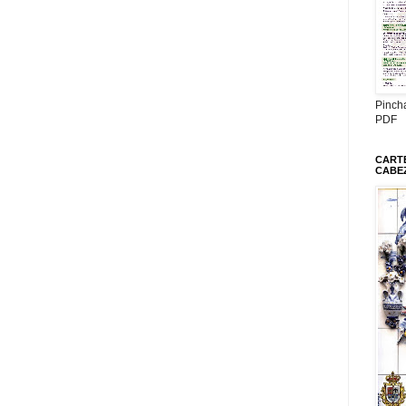
Pinch
PDF
CARTE
CABE