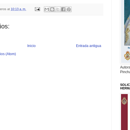
teros
at
10:13 a. m.
ios:
Inicio
Entrada antigua
ios (Atom)
Autor
Pinch
SOLIC
HERM