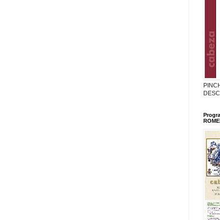
PINC
DESC
Progr
ROMER