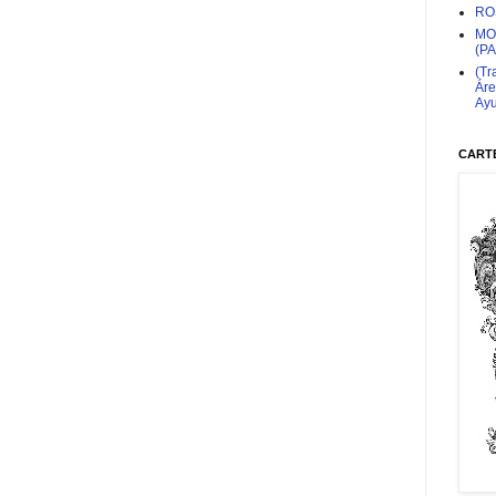
RO
MO
(P
(Tr
Áre
Ayu
CARTE