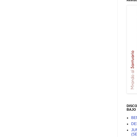
Revist
DISC
BAJO 
BE
DE
JU
(S