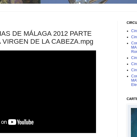
CIRC
Cir
AS DE MÁLAGA 2012 PARTE
Cir
 VIRGEN DE LA CABEZA.mpg
Con
MAR
Rom
Cir
Cir
Cir
Con
MAY
Ele
CARTE