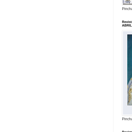
Pincha
Revis
ABRIL
Pincha