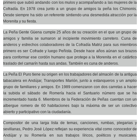
primero que subió andando con los mulos y acompañando a las mujeres de la
Cofradía. En 1978 crea junto a un grupo de amigos la peña los Chimonis.
Desde siempre ha sido un referente sintiendo una desmedida atracción por la
Morenita y su fiesta.
La Peña Gente Güena cumple 25 años de su creación en el que un grupo de
amigos y familia se sumaron al incipiente movimiento carretero. Cuna de
anderos y estrechos colaboradores de la Cofradía Matriz para sus miembros
primero es ser Cofrade y luego Peñista. Desde hace años aúnan sus brazos
para conformar ese cordón humano que protege a la Morenita en el catártico
traslado del camarín hasta sus andas. También es cuna de anderos.
La Peña El Puro tiene su origen en los trabajadores del almacén de la antigua
tabacalera en Andújar, Transportes Marión, junto a estanqueros y un amplio
grupo de familiares y amigos. En 1989 comenzaron con dos carretas a hacer
la subida el sábado de Romería hacia el Santuario número que se ha
incrementado hasta 6. Miembros de la Federación de Peñas cuentan con un
albergue romero de 60 habitaciones bajo la máxima de ser un colectivo
abierto y participativo con la ciudadanía.
Compositor de una larga lista de temas, canciones, rumbas, plegarias y
sevillanas, Pedro José López reflejan su experiencia vital como conocedor de
Andújar y su Romería en sus trabajos líricos, poéticos y musicales.