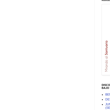
Revist
DISC
BAJO 
BE
DE
JU
(S