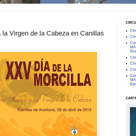
CIRC
Cir
a la Virgen de la Cabeza en Canillas
Cir
Con
MAR
Rom
Cir
Cir
Cir
Con
MAY
Ele
CARTE