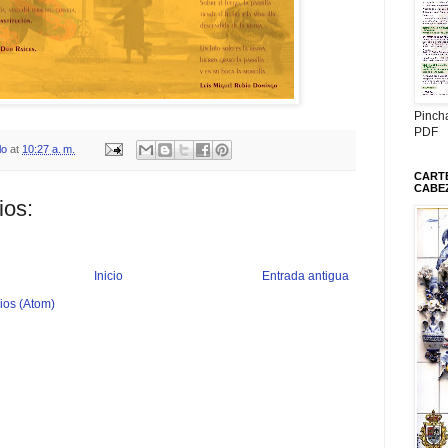
Pinch
PDF
lo
at
10:27 a. m.
CARTE
CABE
ios:
Inicio
Entrada antigua
ios (Atom)