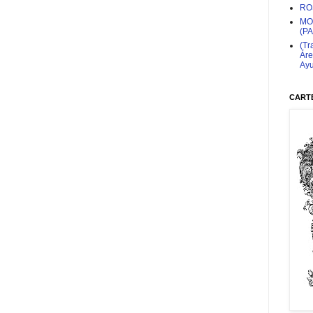
RO
MO
(P
(Tr
Áre
Ayu
CARTE