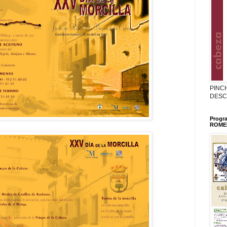
PINC
DESC
Progr
ROMER