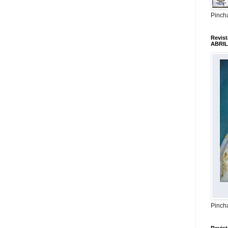
Pincha
Revis
ABRIL
Pincha