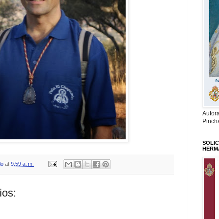
Autor
Pinch
SOLIC
HERM
lo
at
9:59 a. m.
ios: