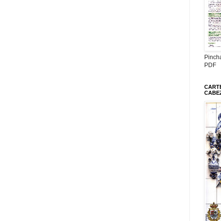
Pinch
PDF
CARTE
CABE