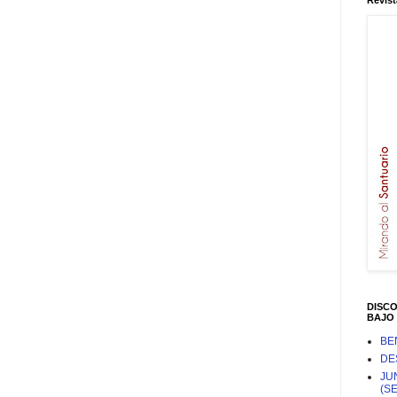
Revist
DISC
BAJO 
BE
DE
JU
(S