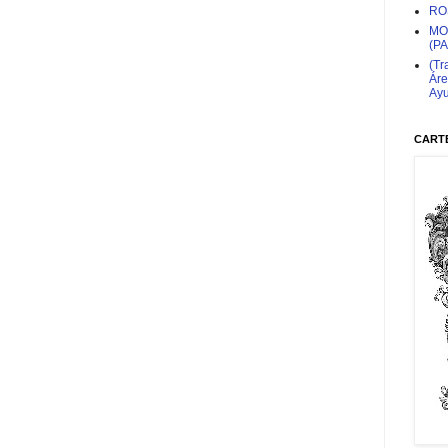
RO
MO
(P
(Tr
Áre
Ayu
CARTE