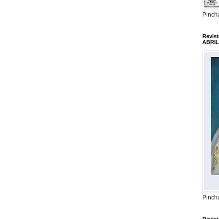
Pincha
Revis
ABRIL
Pincha