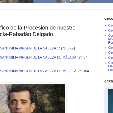
CIRC
Cir
fico de la Procesión de nuestro
Cir
cía-Rabadán Delgado.
Con
MAR
Rom
Cir
SANTISIMA VIRGEN DE LA CABEZA 1ª
(71 fotos)
Cir
SANTISIMA VIRGEN DE LA CABEZA DE MÁLAGA, 2º
(67
Cir
Con
MAY
Ele
SANTISIMA VIRGEN DE LA CABEZA DE MÁLAGA, 3º
(104
CARTE