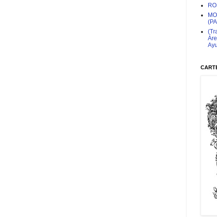
RO
MO
(P
(Tr
Áre
Ayu
CARTE