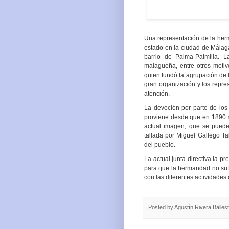
Una representación de la her
estado en la ciudad de Málaga 
barrio de Palma-Palmilla.
L
malagueña, entre otros moti
quien fundó la agrupación de 
gran organización y los repr
atención.
La devoción por parte de los
proviene desde que en 1890 se
actual imagen, que se puede 
tallada por Miguel Gallego Tal
del pueblo.
La actual junta directiva la p
para que la hermandad no suf
con las diferentes actividades 
Posted by
Agustín Rivera Balles