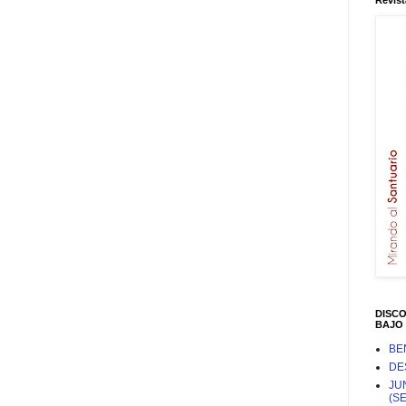
Revist
DISC
BAJO 
BE
DE
JU
(S