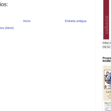
ios:
Inicio
Entrada antigua
ios (Atom)
PINC
DESC
Progr
ROMER