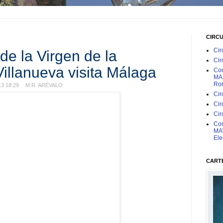
CIRC
Cir
de la Virgen de la
Cir
illanueva visita Málaga
Con
MAR
Rom
3 18:29
M.R. ARÉVALO
Cir
Cir
Cir
Con
MAY
Ele
CARTE