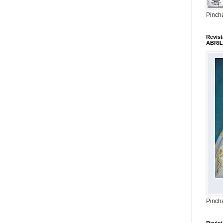
Pincha
Revis
ABRIL
Pincha