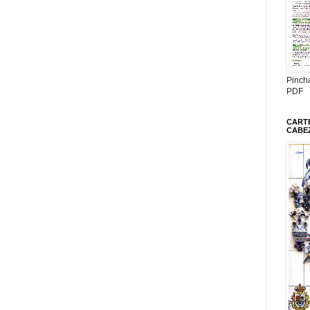
Pinch
PDF
CARTE
CABE