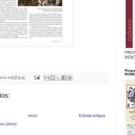
PINC
DESC
Progr
ROMER
teros
at
5:27 p. m.
ios:
Inicio
Entrada antigua
ios (Atom)