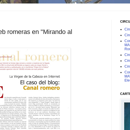
CIRC
Cir
eb romeras en "Mirando al
Cir
Con
MAR
Rom
Cir
Cir
Cir
Con
MAY
Ele
CARTE