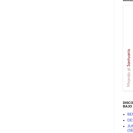
Revist
DISC
BAJO 
BE
DE
JU
(S