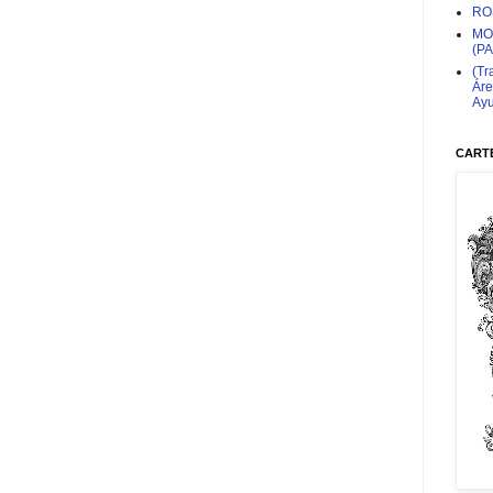
RO
MO
(P
(Tr
Áre
Ayu
CARTE