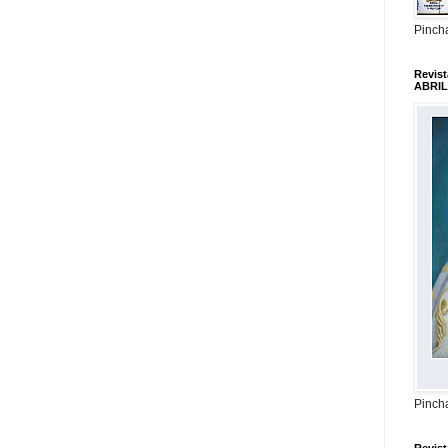
Pincha
Revis
ABRIL
Pincha