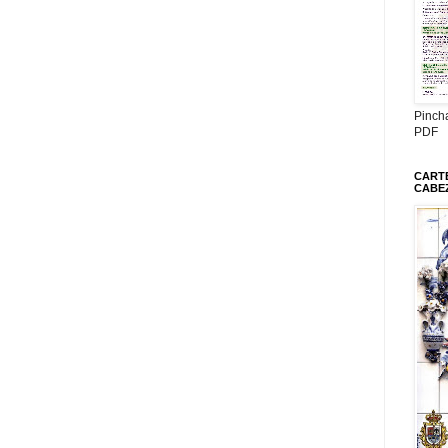
Pinch
PDF
CARTE
CABE