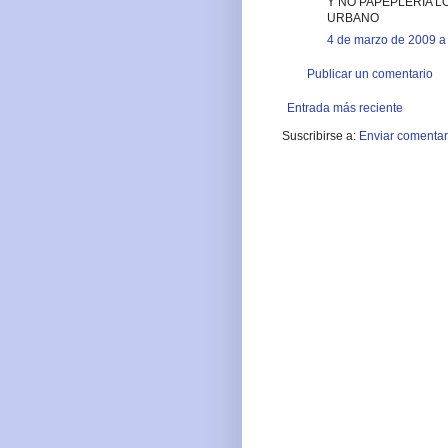
Y NO PAPEPLERIA L
URBANO
4 de marzo de 2009 a 
Publicar un comentario
Entrada más reciente
Suscribirse a:
Enviar comentar