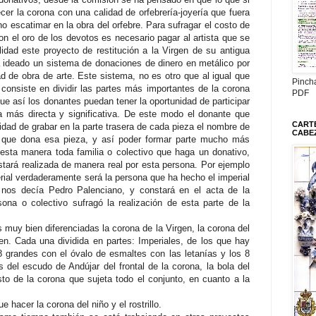
er la corona con una calidad de orfebrería-joyería que fuera
no escatimar en la obra del orfebre. Para sufragar el costo de
con el oro de los devotos es necesario pagar al artista que se
lidad este proyecto de restitución a la Virgen de su antigua
a ideado un sistema de donaciones de dinero en metálico por
dad de obra de arte. Este sistema, no es otro que al igual que
Pinch
 consiste en dividir las partes más importantes de la corona
PDF
ue así los donantes puedan tener la oportunidad de participar
 más directa y significativa. De este modo el donante que
CARTE
nidad de grabar en la parte trasera de cada pieza el nombre de
CABE
a que dona esa pieza, y así poder formar parte mucho más
esta manera toda familia o colectivo que haga un donativo,
stará realizada de manera real por esta persona. Por ejemplo
rial verdaderamente será la persona que ha hecho el imperial
 nos decía Pedro Palenciano, y constará en el acta de la
na o colectivo sufragó la realización de esta parte de la
s muy bien diferenciadas la corona de la Virgen, la corona del
rgen. Cada una dividida en partes: Imperiales, de los que hay
8 grandes con el óvalo de esmaltes con las letanías y los 8
del escudo de Andújar del frontal de la corona, la bola del
to de la corona que sujeta todo el conjunto, en cuanto a la
e hacer la corona del niño y el rostrillo.