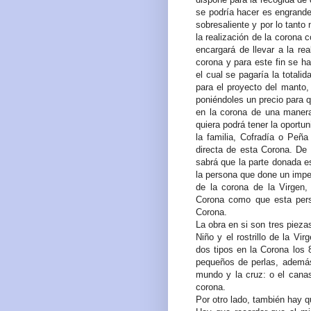
se podría hacer es engrandec
sobresaliente y por lo tanto 
la realización de la corona 
encargará de llevar a la rea
corona y para este fin se h
el cual se pagaría la totali
para el proyecto del manto,
poniéndoles un precio para q
en la corona de una manera
quiera podrá tener la oportu
la familia, Cofradía o Peñ
directa de esta Corona. De 
sabrá que la parte donada e
la persona que done un impe
de la corona de la Virgen,
Corona como que esta perso
Corona.
La obra en si son tres pieza
Niño y el rostrillo de la Vi
dos tipos en la Corona los 
pequeños de perlas, además 
mundo y la cruz: o el canas
corona.
Por otro lado, también hay qu