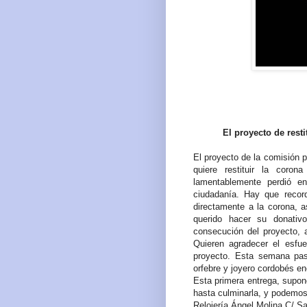
El proyecto de rest
El proyecto de la comisión 
quiere restituir la cor
lamentablemente perdió en
ciudadanía. Hay que record
directamente a la corona,
querido hacer su donativ
consecución del proyecto, 
Quieren agradecer el esfu
proyecto. Esta semana pas
orfebre y joyero cordobés en
Esta primera entrega, supon
hasta culminarla, y podemos
Relojería Ángel Molina C/ S