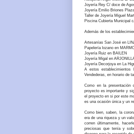
Joyería Rey C/ doce de Agos
Joyería Emilio Briones Plaz
Taller de Joyería Miguel Ma
Piscina Cubierta Municipal c
Además de los establecimien
Artesanías San José en L
Papelería lozano en MAR
Joyería Ruiz en BAILEN
Joyería Migal en ARJONILL
Joyería Decorjoya en La Hig
A estos establecimientos
Vendederas, en horario de t
Como en la presentación d
proyecto es importante y sig
el proyecto en si por este mo
es una ocasión única y un r
Como bien, saben, la corona
era de una riqueza y un valo
corren últimamente, hacer
preciosas que tenía y so
dispone para la recogida de