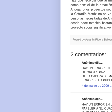
Hay que recordar que al mi
como son: el de la creació
Andújar o los proyectos soc
la Cofradía Matriz no se ve
personas necesitadas de And
desde hace también bastant
proyecto social significativ
Posted by
Agustín Rivera Balles
2 comentarios:
Anónimo dijo...
HAY UN ERROR EN L
DE ORO ES PAPELER
DE LA CABEZA DE 
ERROR SE HA PUBLI
4 de marzo de 2009 a 
Anónimo dijo...
HAY UN ERROR EN L
PAPELERIA "EL CUA