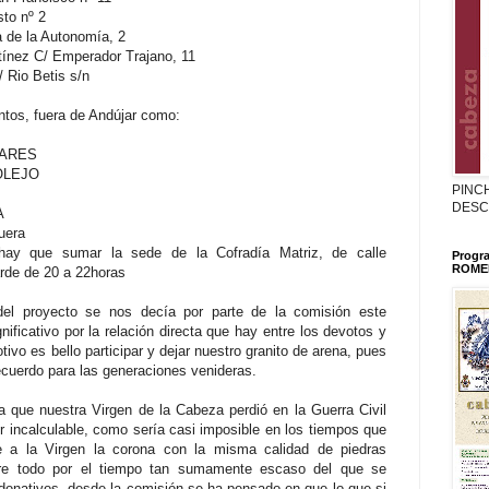
to nº 2
a de la Autonomía, 2
rtínez C/ Emperador Trajano, 11
/ Rio Betis s/n
tos, fuera de Andújar como:
INARES
MOLEJO
PINC
DESC
A
uera
 hay que sumar la sede de la Cofradía Matriz, de calle
Progr
ROMER
arde de 20 a 22horas
el proyecto se nos decía por parte de la comisión este
nificativo por la relación directa que hay entre los devotos y
tivo es bello participar y dejar nuestro granito de arena, pues
ecuerdo para las generaciones venideras.
 que nuestra Virgen de la Cabeza perdió en la Guerra Civil
r incalculable, como sería casi imposible en los tiempos que
le a la Virgen la corona con la misma calidad de piedras
bre todo por el tiempo tan sumamente escaso del que se
 donativos, desde la comisión se ha pensado en que lo que si