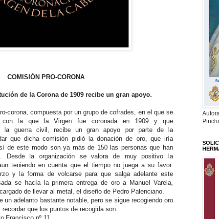
COMISIÓN PRO-CORONA
itución de la Corona de 1909 recibe un gran apoyo.
pro-corona, compuesta por un grupo de cofrades, en el que se
Autor
ona con la que la Virgen fue coronada en 1909 y que
Pinch
 la guerra civil, recibe un gran apoyo por parte de la
ar que dicha comisión pidió la donación de oro, que iría
SOLIC
 así de este modo son ya más de 150 las personas que han
HERM
o. Desde la organización se valora de muy positivo la
aun teniendo en cuenta que el tiempo no juega a su favor.
erzo y la forma de volcarse para que salga adelante este
ada se hacía la primera entrega de oro a Manuel Varela,
cargado de llevar al metal, el diseño de Pedro Palenciano.
e un adelanto bastante notable, pero se sigue recogiendo oro
 recordar que los puntos de recogida son:
an Francisco nº 11