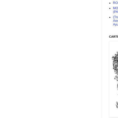
RO
MO
(P
(Tr
Áre
Ayu
CARTE