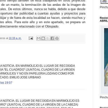
smo tiempo también se está trabajando en otros proyectos
n de un manto, la terminación de las andas de la imagen de
Pincha
iales. De estos últimos, nunca se habla, debido a que desde
 oportuno dar publicidad a cuantas ayudas y proyectos para
újar y de fuera de esta localidad se hacen, siendo muchos y
Revis
ABRIL
es años. Para este año y en este apartado, se prepara un
o directamente relacionado con el Obispado.
teros
at
11:15 a. m.
A NOTICIA. EN MARMOLEJO EL LUGAR DE RECOGIDA
IA "EL CUADRDO" (JUNTO AL CUADRO DE LA VIRGEN
MARMOLEJO) Y NO EN PAPELERIA LOZANO COMO POR
CADO. EMILIO JOSE URBANO
las 19:07
Pincha
A NOTICIA. EL LUGAR DE RECOGIDA EN MARMOLEJO ES
DRO" (JUNTO AL CUADRO DE LA VIRGEN DE LA CABEZA)