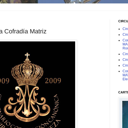
CIRC
Cir
 Cofradía Matriz
Cir
Con
MAR
Rom
Cir
Cir
Cir
Con
MAY
Ele
CARTE