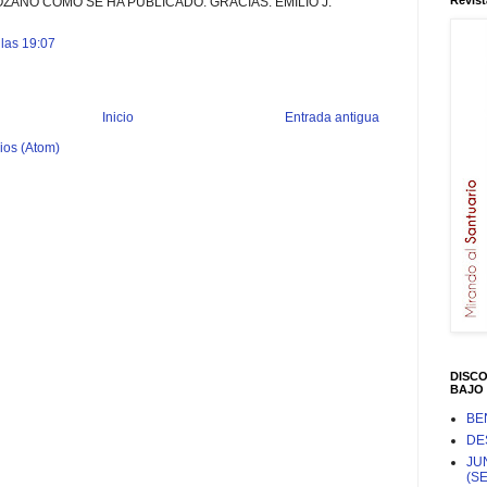
Revist
OZANO COMO SE HA PUBLICADO. GRACIAS. EMILIO J.
las 19:07
Inicio
Entrada antigua
ios (Atom)
DISC
BAJO 
BE
DE
JU
(S