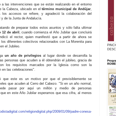
ó a las intervenciones que se están realizando en el entorno
de la Cabeza, ubicado en el
término municipal de Andújar
,
 los accesos se refiere, y agradeció la colaboración del
 y de la Junta de Andalucía.
tando de preparar todos estos asuntos y sólo falta ultimar
 12 de abril
, cuando comienza el Año Jubilar que concluirá
ndicó el rector, quien manifestó que a partir de ahora se
 los diferentes colectivos relacionados con La Morenita para
PINC
en el Jubileo.
DESC
ga
un año de privilegios
al lugar donde se desarrolla la
as personas que acuden a él obtendrán el jubileo, gracia de
Progr
ROMER
n los requisitos marcados por la Iglesia como son la
ón en las celebraciones".
ró que este es un motivo por que el previsiblemente se
ieles que acuden al Cerro del Cabezo. "Si en un año normal,
puede pasar por aquí un millón y medio de personas
ue en este Año Jubilar esperamos que esa cifra, al menos
iodistadigital.com/religiondigital.php/2009/01/09/padre-conesa-