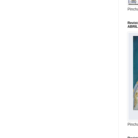
Pincha
Revis
ABRIL
Pincha