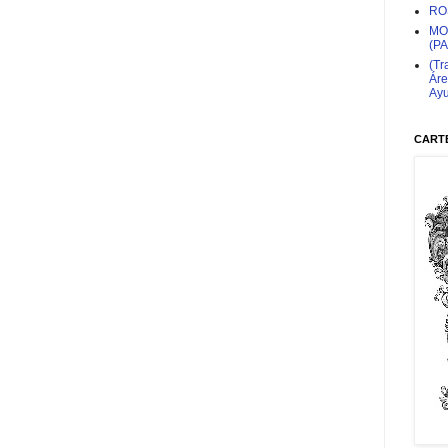
RO
MO
(P
(Tr
Áre
Ayu
CARTE