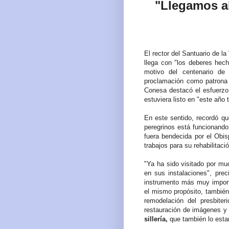
"Llegamos al
El rector del Santuario de l
llega con "los deberes hec
motivo del centenario de
proclamación como patrona 
Conesa destacó el esfuerzo 
estuviera listo en "este año t
En este sentido, recordó q
peregrinos está funcionand
fuera bendecida por el Obi
trabajos para su rehabilitació
"Ya ha sido visitado por m
en sus instalaciones", prec
instrumento más muy import
el mismo propósito, también 
remodelación del presbiter
restauración de imágenes y
sillería,
que también lo estar