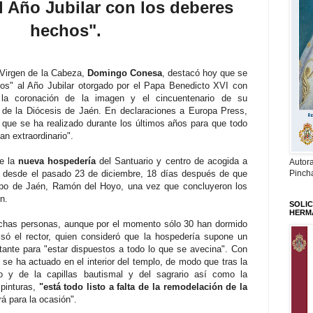
 Año Jubilar con los deberes
hechos".
a Virgen de la Cabeza,
Domingo Conesa
, destacó hoy que se
hos" al Año Jubilar otorgado por el Papa Benedicto XVI con
 la coronación de la imagen y el cincuentenario de su
de la Diócesis de Jaén. En declaraciones a Europa Press,
que se ha realizado durante los últimos años para que todo
an extraordinario".
ue la
nueva hospedería
del Santuario y centro de acogida a
Autor
o desde el pasado 23 de diciembre, 18 días después de que
Pinch
spo de Jaén, Ramón del Hoyo, una vez que concluyeron los
n.
SOLIC
HERM
uchas personas, aunque por el momento sólo 30 han dormido
isó el rector, quien consideró que la hospedería supone un
ante para "estar dispuestos a todo lo que se avecina". Con
se ha actuado en el interior del templo, de modo que tras la
io y de la capillas bautismal y del sagrario así como la
 pinturas,
"está todo listo a falta de la remodelación de la
á para la ocasión".