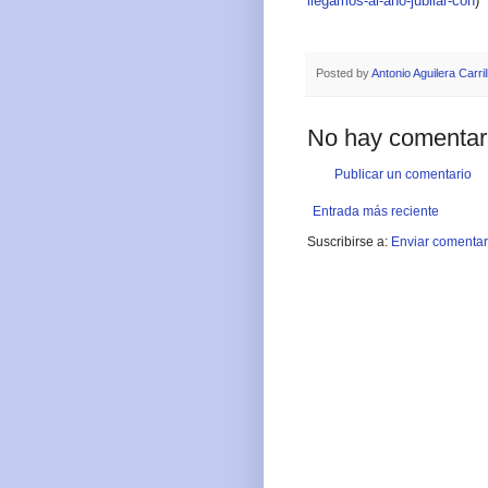
llegamos-al-ano-jubilar-con
)
Posted by
Antonio Aguilera Carril
No hay comentar
Publicar un comentario
Entrada más reciente
Suscribirse a:
Enviar comentar