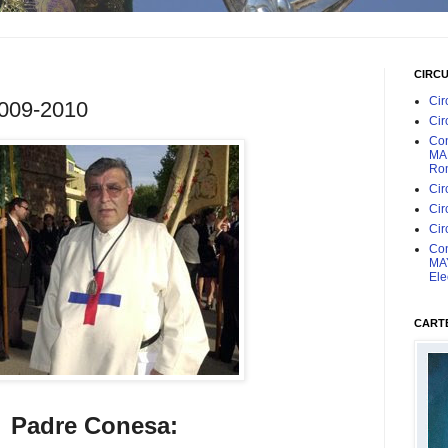
CIRC
Cir
009-2010
Cir
Con
MAR
Rom
Cir
Cir
Cir
Con
MAY
Ele
CARTE
Padre Conesa: