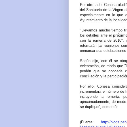
Por otro lado, Conesa aludi
del Santuario de la Virgen 
especialmente en lo que a
Ayuntamiento de la localidad
"Llevamos mucho tiempo tra
los detalles ante el
próximo
con la romería de 2010", i
retomarán las reuniones con
enmarcar sus celebraciones 
Según dijo, con él se otor
celebración, de modo que "l
perdón que se concede co
conciliación y la participaci
Por ello, Conesa conside
incrementará el número de f
incluyendo la romería, 
aproximadamente, de modo q
se duplique", comentó.
(Fuente:
http://blogs.per