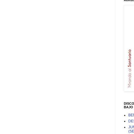
Revist
DISC
BAJO 
BE
DE
JU
(S