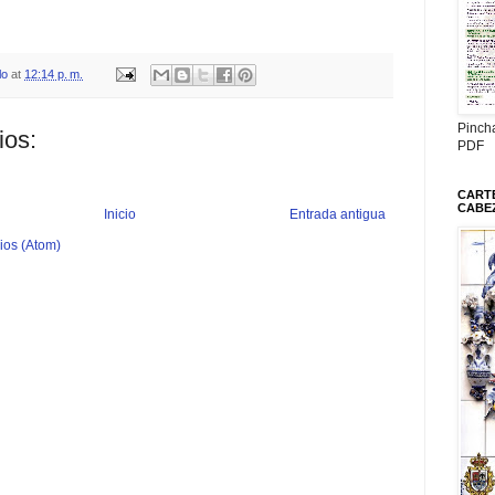
lo
at
12:14 p. m.
Pinch
ios:
PDF
CARTE
CABE
Inicio
Entrada antigua
ios (Atom)