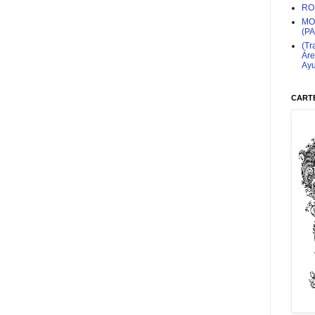
RO
MO
(P
(Tr
Áre
Ayu
CARTE