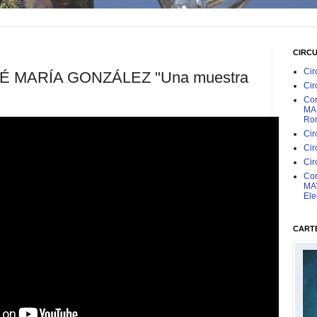
CIRC
Cir
SÉ MARÍA GONZÁLEZ "Una muestra
Cir
Con
MAR
Rom
Cir
Cir
Cir
Con
MAY
Ele
CARTE