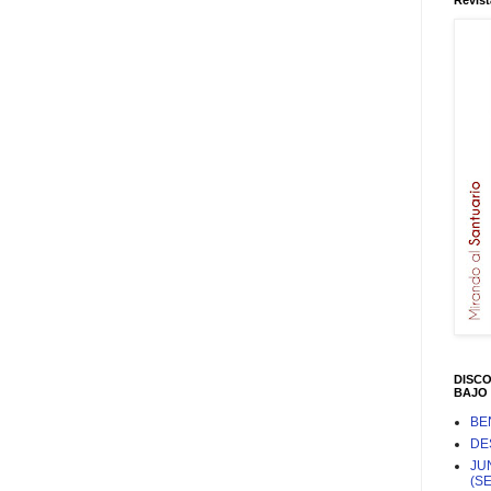
Revist
DISC
BAJO 
BE
DE
JU
(S