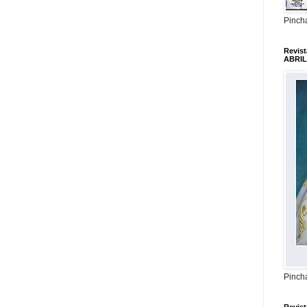
Pincha
Revis
ABRIL
Pincha