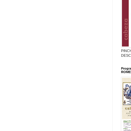
PINC
DESC
Progr
ROMER