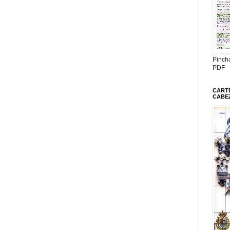
Pinch
PDF
CARTE
CABE