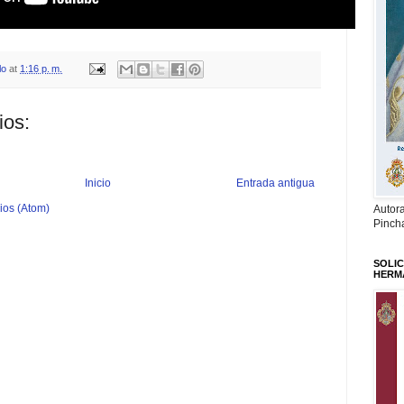
lo
at
1:16 p. m.
ios:
Inicio
Entrada antigua
ios (Atom)
Autor
Pinch
SOLIC
HERM