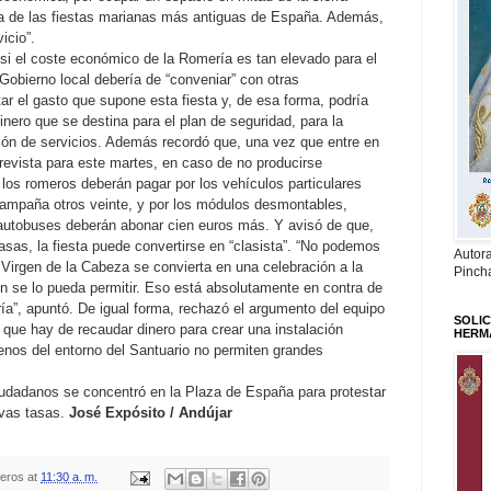
na de las fiestas marianas más antiguas de España. Además,
icio”.
i el coste económico de la Romería es tan elevado para el
 Gobierno local debería de “conveniar” con otras
ar el gasto que supone esta fiesta y, de esa forma, podría
dinero que se destina para el plan de seguridad, para la
ción de servicios. Además recordó que, una vez que entre en
revista para este martes, en caso de no producirse
os romeros deberán pagar por los vehículos particulares
 campaña otros veinte, y por los módulos desmontables,
 autobuses deberán abonar cien euros más. Y avisó de que,
asas, la fiesta puede convertirse en “clasista”. “No podemos
Autor
 Virgen de la Cabeza se convierta en una celebración a la
Pinch
n se lo pueda permitir. Eso está absolutamente en contra de
ría”, apuntó. De igual forma, rechazó el argumento del equipo
SOLIC
que hay de recaudar dinero para crear una instalación
HERM
rrenos del entorno del Santuario no permiten grandes
ciudadanos se concentró en la Plaza de España para protestar
vas tasas.
José Expósito / Andújar
teros
at
11:30 a. m.