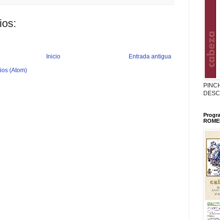
ios:
Inicio
Entrada antigua
ios (Atom)
PINC
DESC
Progr
ROMER