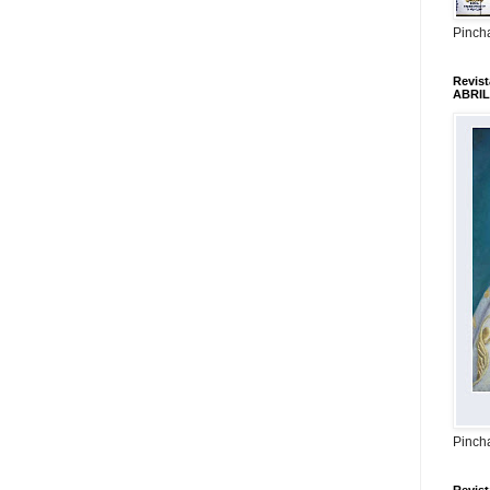
Pincha
Revis
ABRIL
Pincha