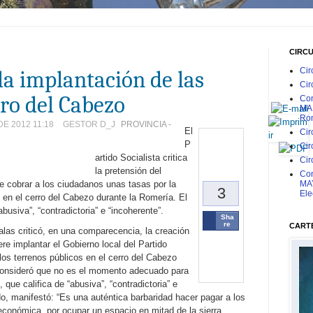
CIRC
Cir
 la implantación de las
Cir
rro del Cabezo
Con
MAR
Rom
E 2012 11:18
GESTOR D_J
PROVINCIA -
El
Cir
P
Cir
artido Socialista critica
Cir
la pretensión del
Con
MAY
e cobrar a los ciudadanos unas tasas por la
3
Ele
 en el cerro del Cabezo durante la Romería. El
abusiva”, “contradictoria” e “incoherente”.
Sha
re
CARTE
Salas criticó, en una comparecencia, la creación
re implantar el Gobierno local del Partido
los terrenos públicos en el cerro del Cabezo
 consideró que no es el momento adecuado para
 que califica de “abusiva”, “contradictoria” e
do, manifestó: “Es una auténtica barbaridad hacer pagar a los
económica, por ocupar un espacio en mitad de la sierra