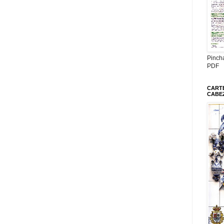
Pinch
PDF
CARTE
CABE