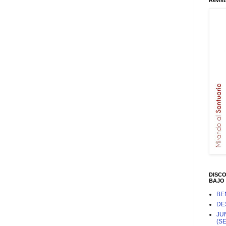
Revist
DISC
BAJO 
BE
DE
JU
(S