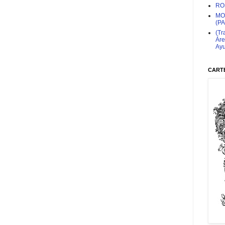
RO
MO
(P
(Tr
Áre
Ayu
CARTE