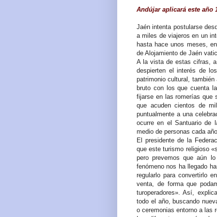
Andújar aplicará este año 
Jaén intenta postularse des
a miles de viajeros en un in
hasta hace unos meses, en 
de Alojamiento de Jaén vati
A la vista de estas cifras, 
despierten el interés de lo
patrimonio cultural, también
bruto con los que cuenta l
fijarse en las romerías que 
que acuden cientos de mil
puntualmente a una celebrac
ocurre en el Santuario de 
medio de personas cada año
El presidente de la Federa
que este turismo religioso «
pero prevemos que aún lo
fenómeno nos ha llegado has
regularlo para convertirlo 
venta, de forma que podamo
turoperadores». Así, explic
todo el año, buscando nueva
o ceremonias entorno a las 