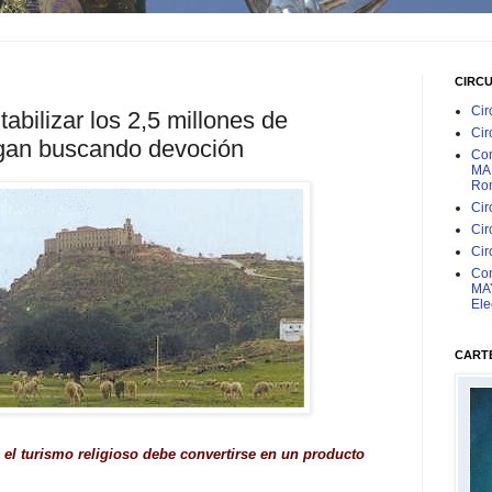
CIRC
Cir
tabilizar los 2,5 millones de
Cir
egan buscando devoción
Con
MAR
Rom
Cir
Cir
Cir
Con
MAY
Ele
CARTE
el turismo religioso debe convertirse en un producto