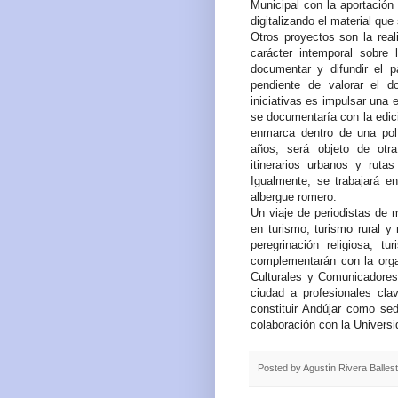
Municipal con la aportación 
digitalizando el material que
Otros proyectos son la rea
carácter intemporal sobre
documentar y difundir el p
pendiente de valorar el d
iniciativas es impulsar una e
se documentaría con la edici
enmarca dentro de una polí
años, será objeto de otra
itinerarios urbanos y ruta
Igualmente, se trabajará e
albergue romero.
Un viaje de periodistas de 
en turismo, turismo rural y 
peregrinación religiosa, t
complementarán con la orga
Culturales y Comunicadores,
ciudad a profesionales cl
constituir Andújar como sed
colaboración con la Univers
Posted by
Agustín Rivera Balles