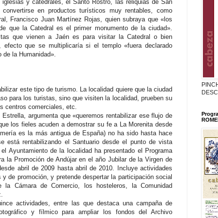
 iglesias y catedrales, el Santo Rostro, las reliquias de San
 convertirse en productos turísticos muy rentables, como
ral, Francisco Juan Martínez Rojas, quien subraya que «los
de que la Catedral es el primer monumento de la ciudad».
tas que vienen a Jaén es para visitar la Catedral o bien
 efecto que se multiplicaría si el templo «fuera declarado
o de la Humanidad».
PINC
ilizar este tipo de turismo. La localidad quiere que la ciudad
DESC
aso para los turistas, sino que visiten la localidad, prueben su
 centros comerciales, etc.
Progr
 Estrella, argumenta que «queremos rentabilizar ese flujo de
ROMER
que los fieles acuden a demostrar su fe a La Morenita desde
omería es la más antigua de España) no ha sido hasta hace
 está rentabilizando el Santuario desde el punto de vista
o, el Ayuntamiento de la localidad ha presentado el Programa
ra la Promoción de Andújar en el año Jubilar de la Virgen de
esde abril de 2009 hasta abril de 2010. Incluye actividades
as y de promoción, y pretende despertar la participación social
de la Cámara de Comercio, los hosteleros, la Comunidad
z.
uince actividades, entre las que destaca una campaña de
otográfico y fílmico para ampliar los fondos del Archivo