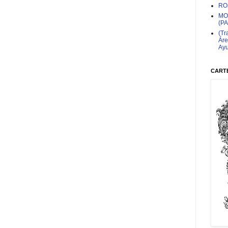
RO
MO
(P
(Tr
Áre
Ayu
CARTE