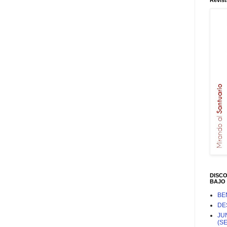
Revist
DISC
BAJO 
BE
DE
JU
(S