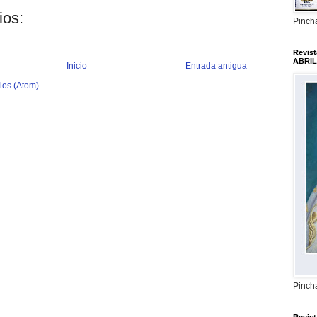
ios:
Pincha
Revis
ABRIL
Inicio
Entrada antigua
ios (Atom)
Pincha