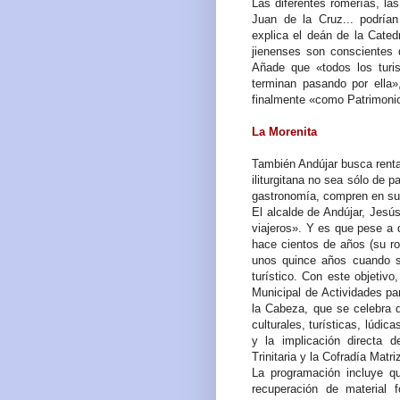
Las diferentes romerías, las
Juan de la Cruz... podrían
explica el deán de la Cated
jienenses son conscientes 
Añade que «todos los turis
terminan pasando por ella»,
finalmente «como Patrimoni
La Morenita
También Andújar busca rentab
iliturgitana no sea sólo de p
gastronomía, compren en sus
El alcalde de Andújar, Jesús
viajeros». Y es que pese a 
hace cientos de años (su r
unos quince años cuando se
turístico. Con este objetiv
Municipal de Actividades pa
la Cabeza, que se celebra d
culturales, turísticas, lúdic
y la implicación directa 
Trinitaria y la Cofradía Matri
La programación incluye q
recuperación de material f