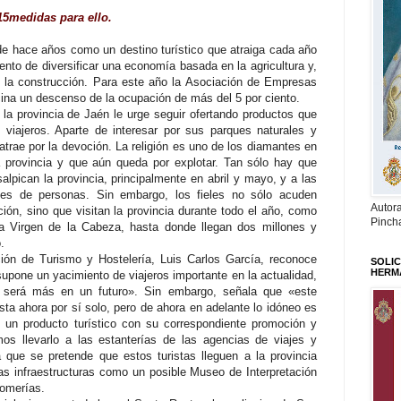
15medidas para ello.
de hace años como un destino turístico que atraiga cada año
tento de diversificar una economía basada en la agricultura y,
la construcción. Para este año la Asociación de Empresas
cina un descenso de la ocupación de más del 5 por ciento.
a la provincia de Jaén le urge seguir ofertando productos que
s viajeros. Aparte de interesar por sus parques naturales y
 atrae por la devoción. La religión es uno de los diamantes en
a provincia y que aún queda por explotar. Tan sólo hay que
salpican la provincia, principalmente en abril y mayo, y a las
es de personas. Sin embargo, los fieles no sólo acuden
Autor
ión, sino que visitan la provincia durante todo el año, como
Pinch
la Virgen de la Cabeza, hasta donde llegan dos millones y
.
ción de Turismo y Hostelería, Luis Carlos García, reconoce
SOLIC
HERM
supone un yacimiento de viajeros importante en la actualidad,
 será más en un futuro». Sin embargo, señala que «este
ta ahora por sí solo, pero de ahora en adelante lo idóneo es
en un producto turístico con su correspondiente promoción y
s llevarlo a las estanterías de las agencias de viajes y
a que se pretende que estos turistas lleguen a la provincia
s infraestructuras como un posible Museo de Interpretación
romerías.