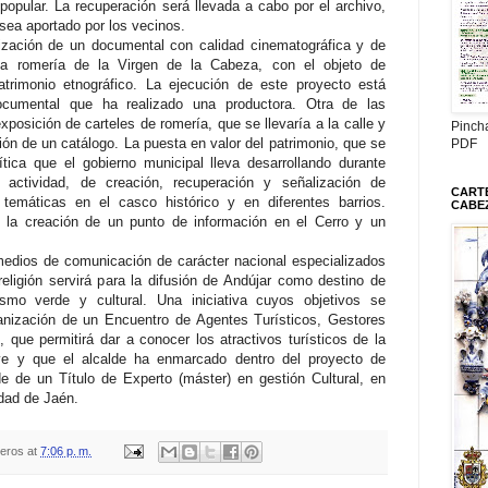
popular. La recuperación será llevada a cabo por el archivo,
 sea aportado por los vecinos.
lización de un documental con calidad cinematográfica y de
 la romería de la Virgen de la Cabeza, con el objeto de
atrimonio etnográfico. La ejecución de este proyecto está
ocumental que ha realizado una productora. Otra de las
xposición de carteles de romería, que se llevaría a la calle y
Pinch
ón de un catálogo. La puesta en valor del patrimonio, que se
PDF
tica que el gobierno municipal lleva desarrollando durante
 actividad, de creación, recuperación y señalización de
CARTE
s temáticas en el casco histórico y en diferentes barrios.
CABE
n la creación de un punto de información en el Cerro y un
medios de comunicación de carácter nacional especializados
religión servirá para la difusión de Andújar como destino de
urismo verde y cultural. Una iniciativa cuyos objetivos se
nización de un Encuentro de Agentes Turísticos, Gestores
 que permitirá dar a conocer los atractivos turísticos de la
ave y que el alcalde ha enmarcado dentro del proyecto de
e de un Título de Experto (máster) en gestión Cultural, en
idad de Jaén.
teros
at
7:06 p. m.