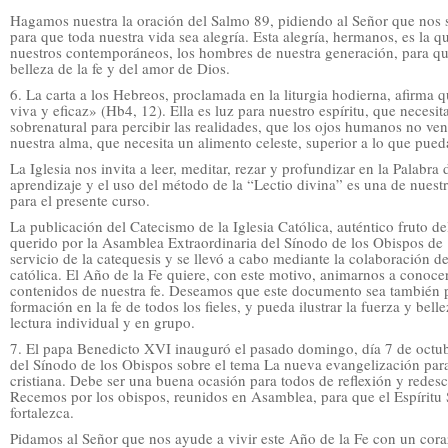
Hagamos nuestra la oración del Salmo 89, pidiendo al Señor que nos s
para que toda nuestra vida sea alegría. Esta alegría, hermanos, es la 
nuestros contemporáneos, los hombres de nuestra generación, para qu
belleza de la fe y del amor de Dios.
6. La carta a los Hebreos, proclamada en la liturgia hodierna, afirma 
viva y eficaz» (Hb4, 12). Ella es luz para nuestro espíritu, que necesi
sobrenatural para percibir las realidades, que los ojos humanos no ven;
nuestra alma, que necesita un alimento celeste, superior a lo que pued
La Iglesia nos invita a leer, meditar, rezar y profundizar en la Palabra
aprendizaje y el uso del método de la “Lectio divina” es una de nuestr
para el presente curso.
La publicación del Catecismo de la Iglesia Católica, auténtico fruto de
querido por la Asamblea Extraordinaria del Sínodo de los Obispos de
servicio de la catequesis y se llevó a cabo mediante la colaboración de
católica. El Año de la Fe quiere, con este motivo, animarnos a conoc
contenidos de nuestra fe. Deseamos que este documento sea también p
formación en la fe de todos los fieles, y pueda ilustrar la fuerza y bell
lectura individual y en grupo.
7. El papa Benedicto XVI inauguró el pasado domingo, día 7 de octub
del Sínodo de los Obispos sobre el tema La nueva evangelización para 
cristiana. Debe ser una buena ocasión para todos de reflexión y redesc
Recemos por los obispos, reunidos en Asamblea, para que el Espíritu S
fortalezca.
Pidamos al Señor que nos ayude a vivir este Año de la Fe con un cora