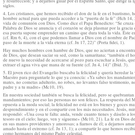
y resurrección; y a dejarnos guiar por el Espíritu Santo, que dirige la I
siglos.
4. Los cristianos, que hemos recibido el don de la fe en el bautismo,
hombre actual para que pueda acceder a la “puerta de la fe” (Hch 14, 2
vida de comunión con Dios. Como dice el Papa Benedicto: “Se cruza 
Palabra de Dios se anuncia y el corazón se deja plasmar por la gracia
esa puerta supone emprender un camino que dura toda la vida. Éste 
(cf. Rm 6, 4), con el que podemos llamar a Dios con el nombre de Pad
paso de la muerte a la vida eterna (cf. Jn 17, 22)” (Porta fidei, 1).
Hay muchos hombres con hambre de Dios, que no aciertan a encontra
de Dios, que desean saciar su sed, como la samaritana; “también el h
de nuevo la necesidad de acercarse al pozo para escuchar a Jesús, que 
extraer el agua viva que mana de su fuente (cf. Jn 4, 14)” (Ibid. 3).
5. El joven rico del Evangelio buscaba la felicidad y quería heredar la 
Maestro para preguntarle lo que ya conocía: «Ya sabes los mandamien
mates, no cometas adulterio, no robes, no levantes falso testimonio, no
padre y a tu madre» (Mc10, 19).
En nuestra sociedad también se busca la felicidad, pero se quebrantan
mandamientos; por eso las personas no son felices. La respuesta del M
opuesta a la moda social; la felicidad no está en los bienes y goces mat
desprendimiento y en el compartir con los más necesitados. Jesús, mi
respondió: «Una cosa te falta: anda, vende cuanto tienes y dáselo a lo
tesoro en el cielo; luego, ven y sígueme» (Mc10, 21). La fe en Dios d
en sus manos providentes y amorosas; a fiarnos de él; a dejarnos ama
amado hasta el extremo (cf. Jn 13, 1); a compartir lo que hemos recib
como hermanos del mismo Padre celestial.