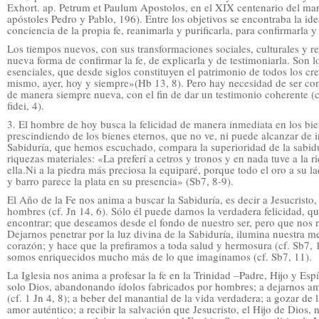
Exhort. ap. Petrum et Paulum Apostolos, en el XIX centenario del mart
apóstoles Pedro y Pablo, 196). Entre los objetivos se encontraba la i
conciencia de la propia fe, reanimarla y purificarla, para confirmarla y 
Los tiempos nuevos, con sus transformaciones sociales, culturales y re
nueva forma de confirmar la fe, de explicarla y de testimoniarla. Son
esenciales, que desde siglos constituyen el patrimonio de todos los cre
mismo, ayer, hoy y siempre»(Hb 13, 8). Pero hay necesidad de ser co
de manera siempre nueva, con el fin de dar un testimonio coherente (
fidei, 4).
3. El hombre de hoy busca la felicidad de manera inmediata en los bie
prescindiendo de los bienes eternos, que no ve, ni puede alcanzar de i
Sabiduría, que hemos escuchado, compara la superioridad de la sabidur
riquezas materiales: «La preferí a cetros y tronos y en nada tuve a la
ella.Ni a la piedra más preciosa la equiparé, porque todo el oro a su 
y barro parece la plata en su presencia» (Sb7, 8-9).
El Año de la Fe nos anima a buscar la Sabiduría, es decir a Jesucristo
hombres (cf. Jn 14, 6). Sólo él puede darnos la verdadera felicidad, q
encontrar; que deseamos desde el fondo de nuestro ser, pero que nos res
Dejarnos penetrar por la luz divina de la Sabiduría, ilumina nuestra m
corazón; y hace que la prefiramos a toda salud y hermosura (cf. Sb7, 
somos enriquecidos mucho más de lo que imaginamos (cf. Sb7, 11).
La Iglesia nos anima a profesar la fe en la Trinidad –Padre, Hijo y Espí
solo Dios, abandonando ídolos fabricados por hombres; a dejarnos 
(cf. 1 Jn 4, 8); a beber del manantial de la vida verdadera; a gozar de 
amor auténtico; a recibir la salvación que Jesucristo, el Hijo de Dios,