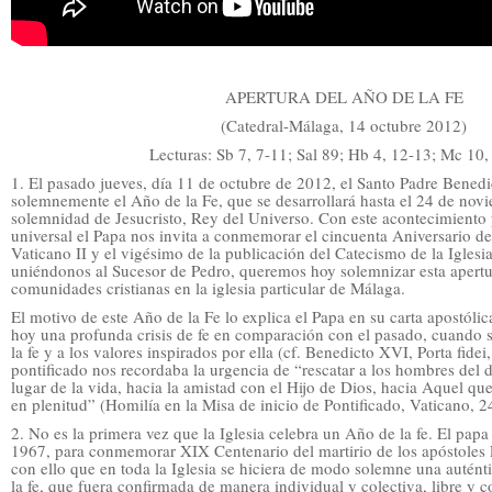
APERTURA DEL AÑO DE LA FE
(Catedral-Málaga, 14 octubre 2012)
Lecturas: Sb 7, 7-11; Sal 89; Hb 4, 12-13; Mc 10,
1. El pasado jueves, día 11 de octubre de 2012, el Santo Padre Benedi
solemnemente el Año de la Fe, que se desarrollará hasta el 24 de nov
solemnidad de Jesucristo, Rey del Universo. Con este acontecimiento p
universal el Papa nos invita a conmemorar el cincuenta Aniversario de 
Vaticano II y el vigésimo de la publicación del Catecismo de la Iglesi
uniéndonos al Sucesor de Pedro, queremos hoy solemnizar esta apertu
comunidades cristianas en la iglesia particular de Málaga.
El motivo de este Año de la Fe lo explica el Papa en su carta apostólica
hoy una profunda crisis de fe en comparación con el pasado, cuando se
la fe y a los valores inspirados por ella (cf. Benedicto XVI, Porta fidei,
pontificado nos recordaba la urgencia de “rescatar a los hombres del d
lugar de la vida, hacia la amistad con el Hijo de Dios, hacia Aquel que
en plenitud” (Homilía en la Misa de inicio de Pontificado, Vaticano, 2
2. No es la primera vez que la Iglesia celebra un Año de la fe. El pa
1967, para conmemorar XIX Centenario del martirio de los apóstoles 
con ello que en toda la Iglesia se hiciera de modo solemne una auténti
la fe, que fuera confirmada de manera individual y colectiva, libre y c