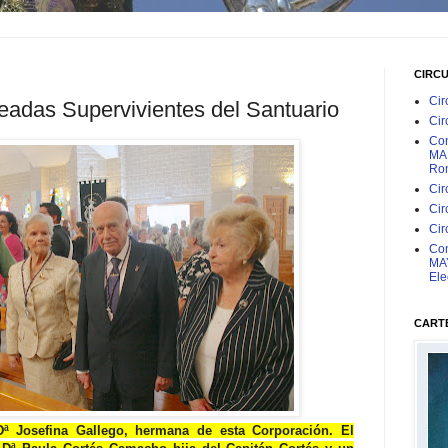
CIRC
Cir
adas Supervivientes del Santuario
Cir
Con
MAR
Rom
Cir
Cir
Cir
Con
MAY
Ele
CARTE
Dª Josefina Gallego, hermana de esta Corporación. El