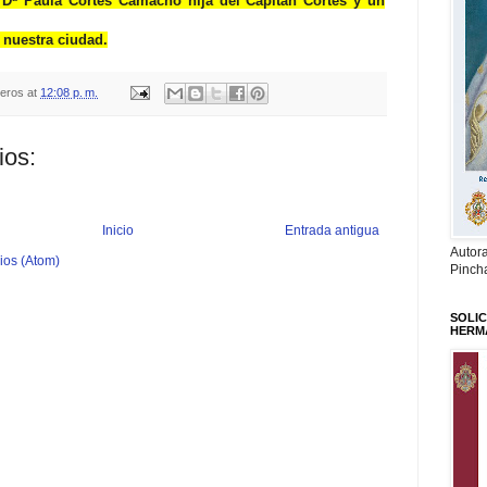
Dª Paula Cortés Camacho hija del Capitán Cortés y un
nuestra ciudad.
teros
at
12:08 p. m.
ios:
Inicio
Entrada antigua
Autor
ios (Atom)
Pinch
SOLIC
HERM