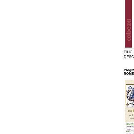
PINC
DESC
Progr
ROMER