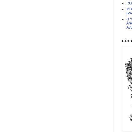
RO
MO
(P
(Tr
Áre
Ayu
CARTE