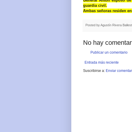
General Antón esposo de 
guardia civil.
Ambas señoras residen en 
Posted by
Agustín Rivera Balles
No hay comentar
Publicar un comentario
Entrada más reciente
Suscribirse a:
Enviar comentar