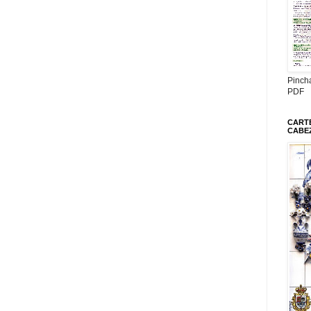
Pinch
PDF
CARTE
CABE