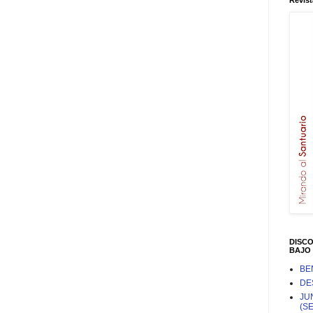
Revist
DISC
BAJO 
BE
DE
JU
(S