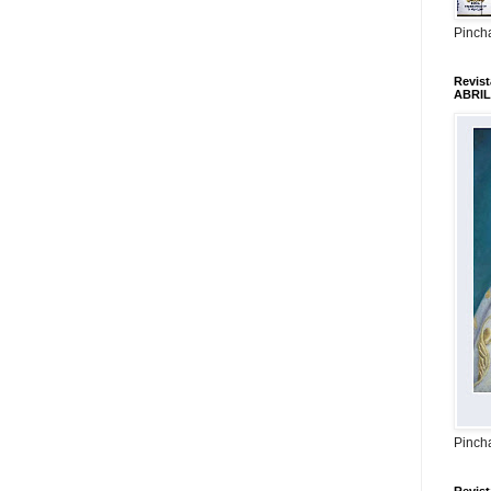
Pincha
Revis
ABRIL
Pincha