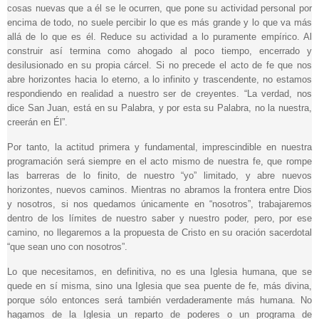
cosas nuevas que a él se le ocurren, que pone su actividad personal por
encima de todo, no suele percibir lo que es más grande y lo que va más
allá de lo que es él. Reduce su actividad a lo puramente empírico. Al
construir así termina como ahogado al poco tiempo, encerrado y
desilusionado en su propia cárcel. Si no precede el acto de fe que nos
abre horizontes hacia lo eterno, a lo infinito y trascendente, no estamos
respondiendo en realidad a nuestro ser de creyentes. “La verdad, nos
dice San Juan, está en su Palabra, y por esta su Palabra, no la nuestra,
creerán en Él”.
Por tanto, la actitud primera y fundamental, imprescindible en nuestra
programación será siempre en el acto mismo de nuestra fe, que rompe
las barreras de lo finito, de nuestro “yo” limitado, y abre nuevos
horizontes, nuevos caminos. Mientras no abramos la frontera entre Dios
y nosotros, si nos quedamos únicamente en “nosotros”, trabajaremos
dentro de los límites de nuestro saber y nuestro poder, pero, por ese
camino, no llegaremos a la propuesta de Cristo en su oración sacerdotal
“que sean uno con nosotros”.
Lo que necesitamos, en definitiva, no es una Iglesia humana, que se
quede en sí misma, sino una Iglesia que sea puente de fe, más divina,
porque sólo entonces será también verdaderamente más humana. No
hagamos de la Iglesia un reparto de poderes o un programa de