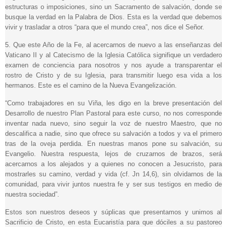
estructuras o imposiciones, sino un Sacramento de salvación, donde se
busque la verdad en la Palabra de Dios. Esta es la verdad que debemos
vivir y trasladar a otros “para que el mundo crea”, nos dice el Señor.
5. Que este Año de la Fe, al acercarnos de nuevo a las enseñanzas del
Vaticano II y al Catecismo de la Iglesia Católica signifique un verdadero
examen de conciencia para nosotros y nos ayude a transparentar el
rostro de Cristo y de su Iglesia, para transmitir luego esa vida a los
hermanos. Este es el camino de la Nueva Evangelización.
“Como trabajadores en su Viña, les digo en la breve presentación del
Desarrollo de nuestro Plan Pastoral para este curso, no nos corresponde
inventar nada nuevo, sino seguir la voz de nuestro Maestro, que no
descalifica a nadie, sino que ofrece su salvación a todos y va el primero
tras de la oveja perdida. En nuestras manos pone su salvación, su
Evangelio. Nuestra respuesta, lejos de cruzarnos de brazos, será
acercarnos a los alejados y a quienes no conocen a Jesucristo, para
mostrarles su camino, verdad y vida (cf. Jn 14,6), sin olvidarnos de la
comunidad, para vivir juntos nuestra fe y ser sus testigos en medio de
nuestra sociedad”.
Estos son nuestros deseos y súplicas que presentamos y unimos al
Sacrificio de Cristo, en esta Eucaristía para que dóciles a su pastoreo