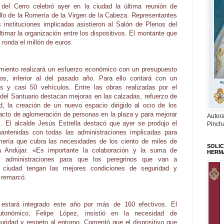
del Cerro celebró ayer en la ciudad la última reunión de
ollo de la Romería de la Virgen de la Cabeza. Representantes
s instituciones implicadas asistieron al Salón de Plenos del
ltimar la organización entre los dispositivos. El montante que
 ronda el millón de euros.
amiento realizará un esfuerzo económico con un presupuesto
os, inferior al del pasado año. Para ello contará con un
s y casi 50 vehículos. Entre las obras realizadas por el
del Santuario destacan mejoras en las calzadas, refuerzo de
 la creación de un nuevo espacio dirigido al ocio de los
pacto de aglomeración de personas en la plaza y para mejorar
Autor
os. El alcalde Jesús Estrella destacó que ayer se produjo el
Pinch
antenidas con todas las administraciones implicadas para
mería que cubra las necesidades de los ciento de miles de
SOLIC
 Andújar. «Es importante la colaboración y la suma de
HERM
s administraciones para que los peregrinos que van a
a ciudad tengan las mejores condiciones de seguridad y
 remarcó.
a estará integrado este año por más de 160 efectivos. El
utonómico, Felipe López, insistió en la necesidad de
guridad y respeto al entorno. Comentó que el dispositivo que