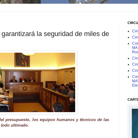
CIRC
Cir
 garantizará la seguridad de miles de
Cir
Con
MAR
Rom
Cir
Cir
Cir
Con
MAY
Ele
CARTE
del presupuesto, los equipos humanos y técnicos de las
 todo ultimado.