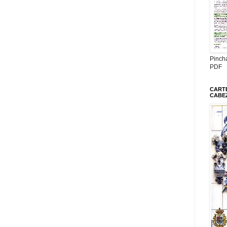
Pinch
PDF
CARTE
CABE