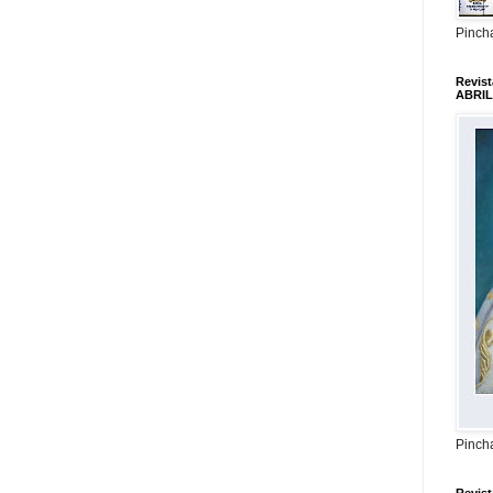
Pincha
Revis
ABRIL
Pincha