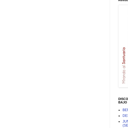
Revist
DISC
BAJO 
BE
DE
JU
(S