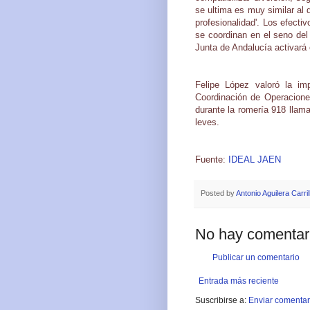
se ultima es muy similar al 
profesionalidad'. Los efecti
se coordinan en el seno del 
Junta de Andalucía activará 
Felipe López valoró la im
Coordinación de Operacione
durante la romería 918 llam
leves.
Fuente:
IDEAL JAEN
Posted by
Antonio Aguilera Carril
No hay comentar
Publicar un comentario
Entrada más reciente
Suscribirse a:
Enviar comentar