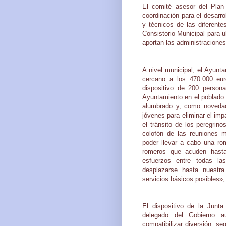
El comité asesor del Plan 
coordinación para el desarr
y técnicos de las diferente
Consistorio Municipal para u
aportan las administraciones
A nivel municipal, el Ayunt
cercano a los 470.000 eur
dispositivo de 200 persona
Ayuntamiento en el poblado 
alumbrado y, como novedad,
jóvenes para eliminar el im
el tránsito de los peregrin
colofón de las reuniones m
poder llevar a cabo una ro
romeros que acuden hasta
esfuerzos entre todas la
desplazarse hasta nuestr
servicios básicos posibles»,
El dispositivo de la Junt
delegado del Gobierno a
compatibilizar diversión, se