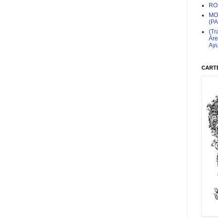
RO
MO
(P
(Tr
Áre
Ayu
CARTE