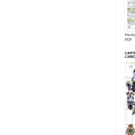
Pinch
PDF
CARTE
CABE