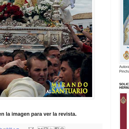
Autor
Pinch
SOLIC
HERM
n la imagen para ver la revista.
lo
at
9:31 a. m.