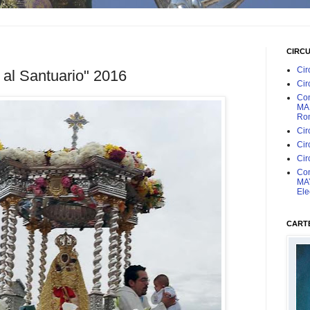
CIRC
Cir
 al Santuario" 2016
Cir
Con
MAR
Rom
Cir
Cir
Cir
Con
MAY
Ele
CARTE