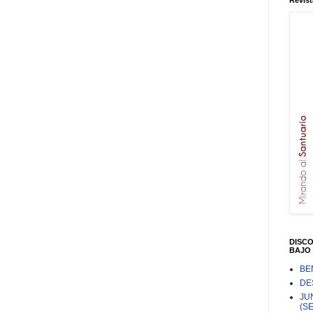
Revist
DISC
BAJO 
BE
DE
JU
(S