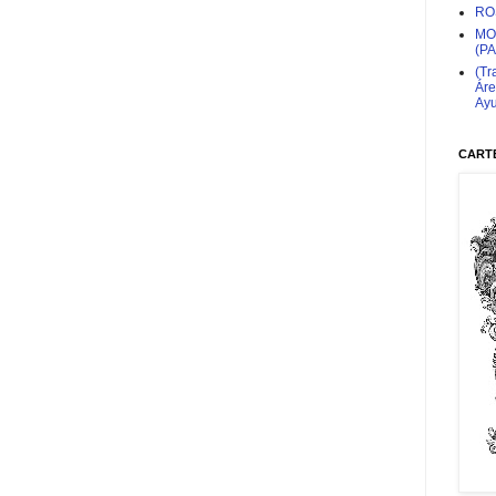
RO
MO
(P
(Tr
Áre
Ayu
CARTE