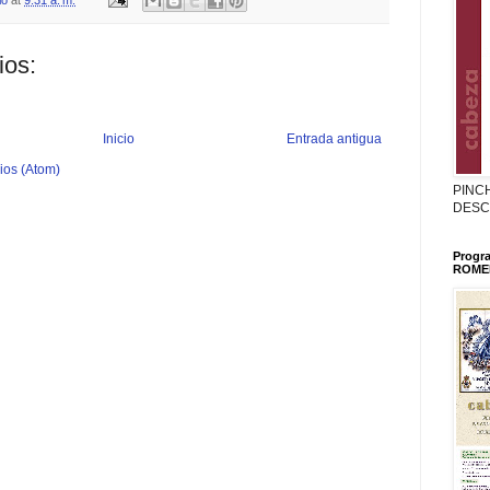
ios:
Inicio
Entrada antigua
ios (Atom)
PINC
DESC
Progr
ROMER