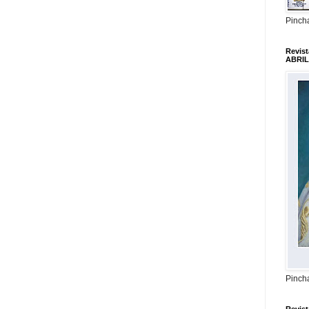
Pincha
Revis
ABRIL
Pincha