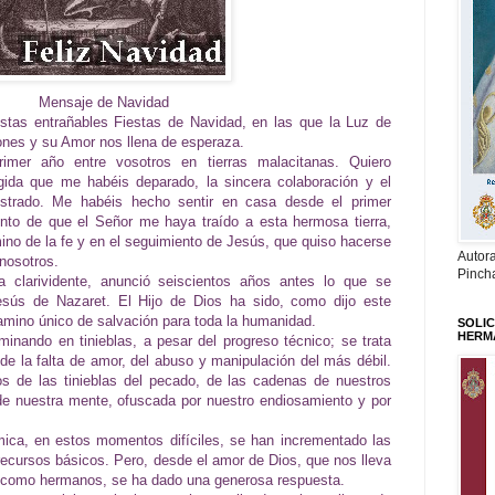
Mensaje de Navidad
tas entrañables Fiestas de Navidad, en las que la Luz de
ones y su Amor nos llena de esperaza.
imer año entre vosotros en tierras malacitanas. Quiero
ida que me habéis deparado, la sincera colaboración y el
strado. Me habéis hecho sentir en casa desde el primer
to de que el Señor me haya traído a esta hermosa tierra,
no de la fe y en el seguimiento de Jesús, que quiso hacerse
Autor
nosotros.
Pinch
a clarividente, anunció seiscientos años antes lo que se
esús de Nazaret. El Hijo de Dios ha sido, como dijo este
camino único de salvación para toda la humanidad.
SOLIC
HERM
nando en tinieblas, a pesar del progreso técnico; se trata
; de la falta de amor, del abuso y manipulación del más débil.
os de las tinieblas del pecado, de las cadenas de nuestros
de nuestra mente, ofuscada por nuestro endiosamiento y por
mica, en estos momentos difíciles, se han incrementado las
recursos básicos. Pero, desde el amor de Dios, que nos lleva
 como hermanos, se ha dado una generosa respuesta.