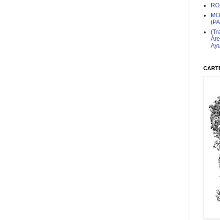
RO
MO
(P
(Tr
Áre
Ayu
CARTE