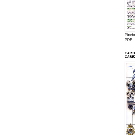
Pinch
PDF
CARTE
CABE