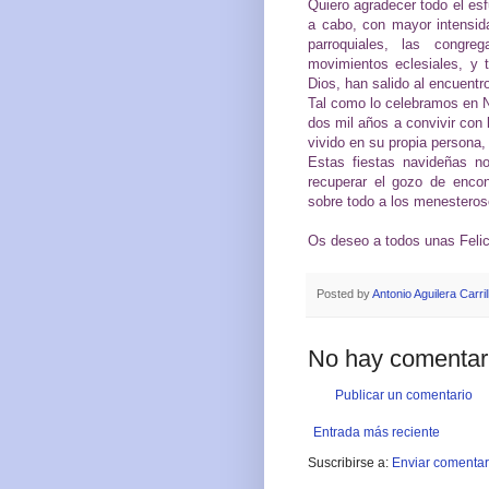
Quiero agradecer todo el esf
a cabo, con mayor intensid
parroquiales, las congre
movimientos eclesiales, y
Dios, han salido al encuentr
Tal como lo celebramos en N
dos mil años a convivir con
vivido en su propia persona,
Estas fiestas navideñas no
recuperar el gozo de enco
sobre todo a los menesteros
Os deseo a todos unas Felic
Posted by
Antonio Aguilera Carril
No hay comentar
Publicar un comentario
Entrada más reciente
Suscribirse a:
Enviar comentar