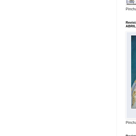
Pincha
Revis
ABRIL
Pincha