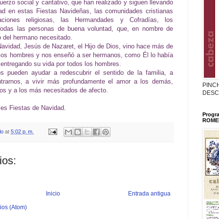
uerzo social y caritativo, que han realizado y siguen llevando
ad en estas Fiestas Navideñas, las comunidades cristianas
gaciones religiosas, las Hermandades y Cofradías, los
 todas las personas de buena voluntad, que, en nombre de
o del hermano necesitado.
avidad, Jesús de Nazaret, el Hijo de Dios, vino hace más de
 los hombres y nos enseñó a ser hermanos, como Él lo había
 entregando su vida por todos los hombres.
s pueden ayudar a redescubrir el sentido de la familia, a
ntrarnos, a vivir más profundamente el amor a los demás,
PINC
os y a los más necesitados de afecto.
DESC
es Fiestas de Navidad.
Progr
ROMER
lo
at
5:02 p. m.
ios:
Inicio
Entrada antigua
ios (Atom)