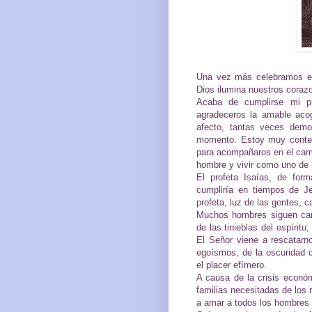
Una vez más celebramos es
Dios ilumina nuestros coraz
Acaba de cumplirse mi pr
agradeceros la amable acog
afecto, tantas veces demo
momento. Estoy muy conten
para acompañaros en el cami
hombre y vivir como uno de 
El profeta Isaías, de form
cumpliría en tiempos de J
profeta, luz de las gentes, 
Muchos hombres siguen cami
de las tinieblas del espíritu
El Señor viene a rescatarn
egoísmos, de la oscuridad 
el placer efímero.
A causa de la crisis econó
familias necesitadas de los 
a amar a todos los hombres