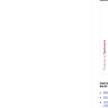
Revist
DISC
BAJO 
BE
DE
JU
(S