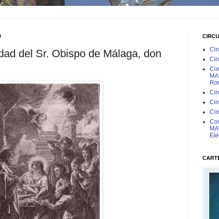
9
CIRC
Cir
ad del Sr. Obispo de Málaga, don
Cir
Con
MAR
Rom
Cir
Cir
Cir
Con
MAY
Ele
CARTE