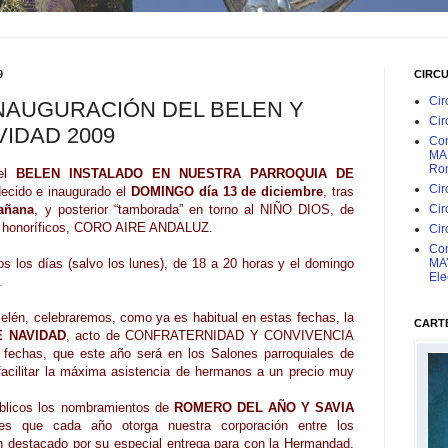
9
CIRC
Cir
INAUGURACIÓN DEL BELEN Y
Cir
VIDAD 2009
Con
MAR
Rom
 el
BELEN INSTALADO EN NUESTRA PARROQUIA DE
Cir
ecido e inaugurado el
DOMINGO día 13 de diciembre
, tras
añana
, y posterior “tamborada” en torno al NIÑO DIOS, de
Cir
s honoríficos, CORO AIRE ANDALUZ.
Cir
Con
os los días (salvo los lunes), de 18 a 20 horas y el domingo
MAY
Ele
.
Belén, celebraremos, como ya es habitual en estas fechas, la
CARTE
E NAVIDAD
, acto de CONFRATERNIDAD Y CONVIVENCIA
fechas, que este año será en los Salones parroquiales de
facilitar la máxima asistencia de hermanos a un precio muy
úblicos los nombramientos de
ROMERO DEL AÑO Y SAVIA
ones que cada año otorga nuestra corporación entre los
 destacado por su especial entrega para con la Hermandad,