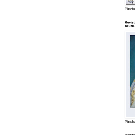
Pincha
Revis
ABRIL
Pincha