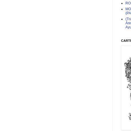
RO
MO
(P
(Tr
Áre
Ayu
CARTE