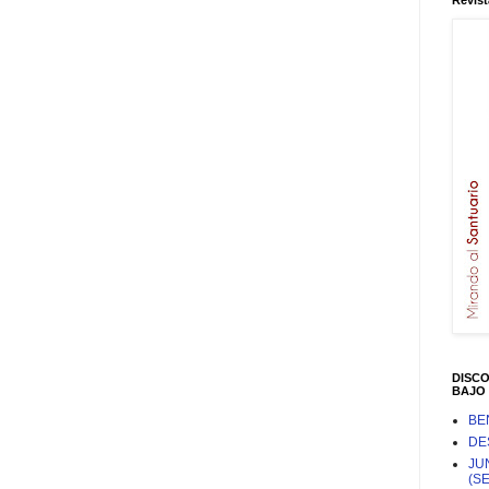
Revist
DISC
BAJO 
BE
DE
JU
(S