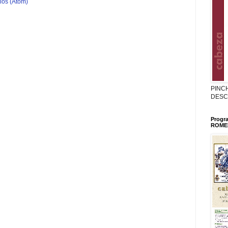
ios (Atom)
PINC
DESC
Progr
ROMER