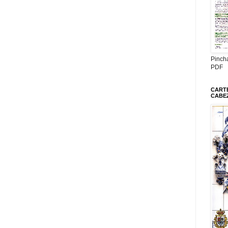
Pinch
PDF
CARTE
CABE