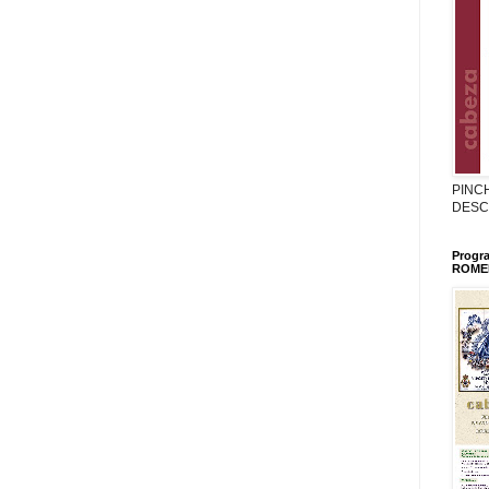
PINC
DESC
Progr
ROMER