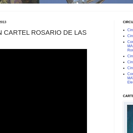
2013
CIRC
Cir
 CARTEL ROSARIO DE LAS
Cir
Con
MAR
Rom
Cir
Cir
Cir
Con
MAY
Ele
CARTE