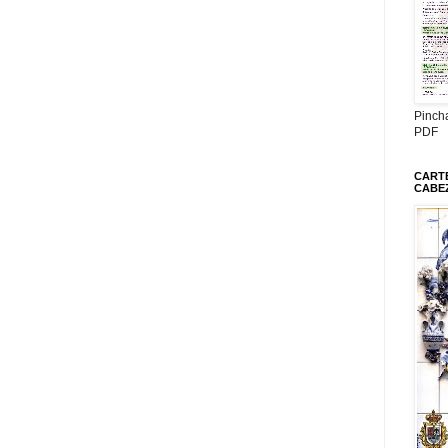
Pinch
PDF
CARTE
CABE