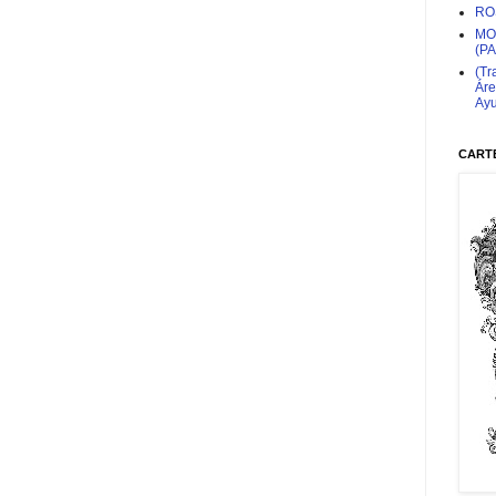
RO
MO
(P
(Tr
Áre
Ayu
CARTE