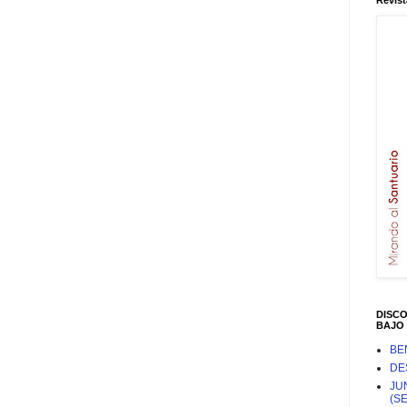
Revist
DISC
BAJO 
BE
DE
JU
(S