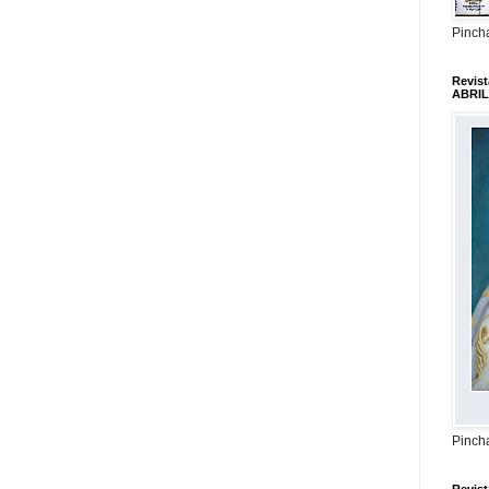
Pincha
Revis
ABRIL
Pincha