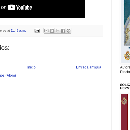
teros
at
11:48 a. m.
ios:
Autor
Inicio
Entrada antigua
Pinch
ios (Atom)
SOLIC
HERM