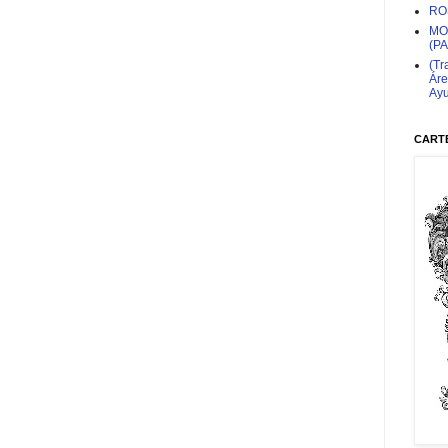
RO
MO
(P
(Tr
Áre
Ayu
CARTE