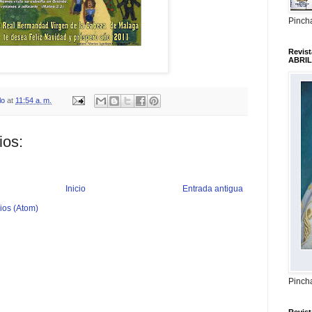
Pincha
Revis
ABRIL
lo
at
11:54 a. m.
ios:
Inicio
Entrada antigua
ios (Atom)
Pincha