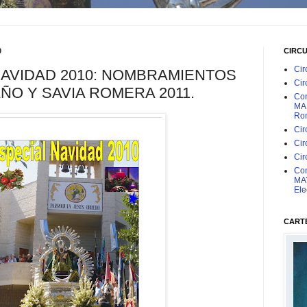
0
CIRC
Cir
NAVIDAD 2010: NOMBRAMIENTOS
Cir
ÑO Y SAVIA ROMERA 2011.
Con
MAR
Rom
Cir
Cir
Cir
Con
MAY
Ele
CARTE