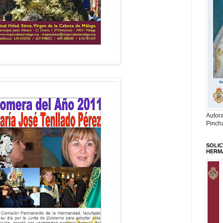
Autor
Pinch
SOLIC
HERM