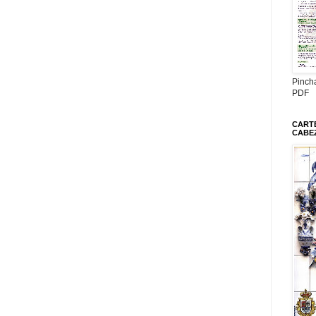
Pinch
PDF
CARTE
CABE