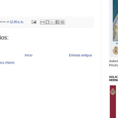
teros
at
12:48 p. m.
ios:
Inicio
Entrada antigua
Autor
ios (Atom)
Pinch
SOLIC
HERM