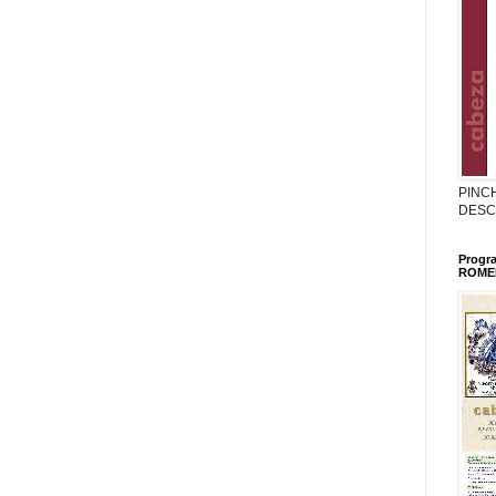
PINC
DESC
Progr
ROMER