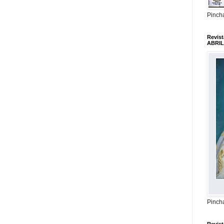
Pincha
Revis
ABRIL
Pincha