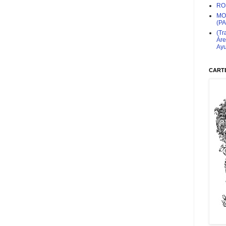
RO
MO
(P
(Tr
Áre
Ayu
CARTE