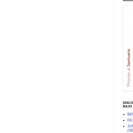
Revist
DISC
BAJO 
BE
DE
JU
(S