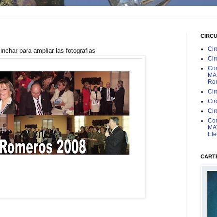
CIRC
Cir
inchar para ampliar las fotografias
Cir
Con
MAR
Rom
Cir
Cir
Cir
Con
MAY
Ele
CARTE