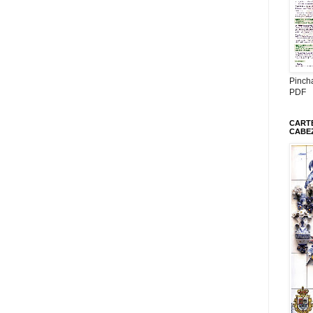
Pinch
PDF
CARTE
CABE