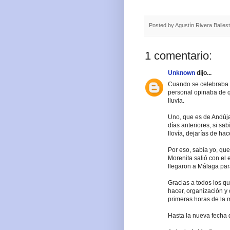
Posted by
Agustín Rivera Balles
1 comentario:
Unknown
dijo...
Cuando se celebraba l
personal opinaba de q
lluvia.
Uno, que es de Andúja
días anteriores, si sab
llovía, dejarías de hac
Por eso, sabía yo, que
Morenita salió con el
llegaron a Málaga pa
Gracias a todos los 
hacer, organización y 
primeras horas de la m
Hasta la nueva fecha 