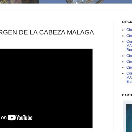
CIRC
Cir
RGEN DE LA CABEZA MALAGA
Cir
Con
MAR
Rom
Cir
Cir
Cir
Con
MAY
Ele
CARTE