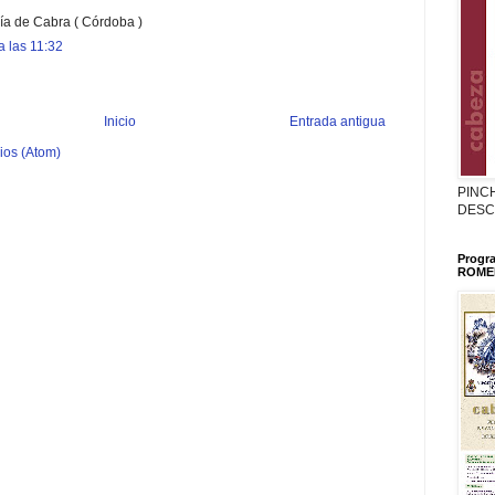
ía de Cabra ( Córdoba )
a las 11:32
Inicio
Entrada antigua
ios (Atom)
PINC
DESC
Progr
ROMER