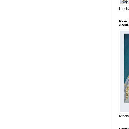
Pincha
Revis
ABRIL
Pincha