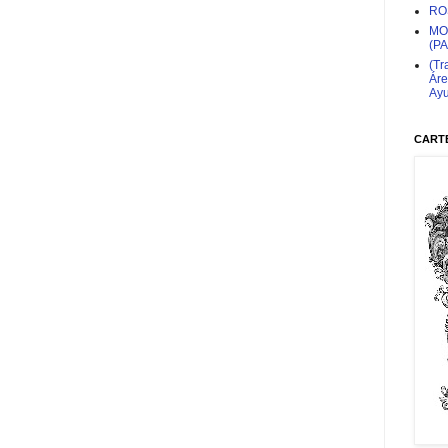
RO
MO
(P
(Tr
Áre
Ayu
CARTE