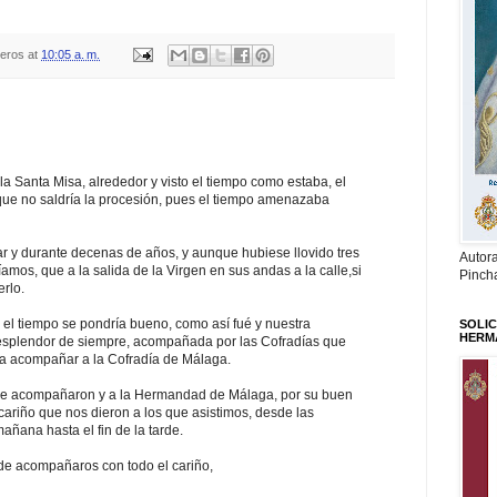
teros
at
10:05 a. m.
a Santa Misa, alrededor y visto el tiempo como estaba, el
ue no saldría la procesión, pues el tiempo amenazaba
r y durante decenas de años, y aunque hubiese llovido tres
Autor
íamos, que a la salida de la Virgen en sus andas a la calle,si
Pinch
erlo.
 el tiempo se pondría bueno, como así fué y nuestra
SOLIC
HERM
 esplendor de siempre, acompañada por las Cofradías que
ra acompañar a la Cofradía de Málaga.
que acompañaron y a la Hermandad de Málaga, por su buen
cariño que nos dieron a los que asistimos, desde las
añana hasta el fin de la tarde.
de acompañaros con todo el cariño,