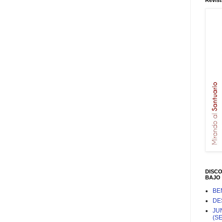
Revist
DISC
BAJO 
BE
DE
JU
(S