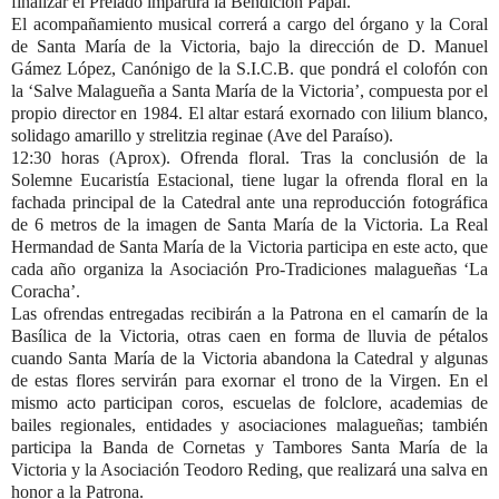
finalizar el Prelado impartirá la Bendición Papal.
El acompañamiento musical correrá a cargo del órgano y la
Coral
de Santa María de la Victoria
, bajo la dirección de D. Manuel
Gámez López, Canónigo de la S.I.C.B. que
pondrá el colofón con
la ‘Salve Malagueña a Santa María de la Victoria’, compuesta por
el
propio director en 1984. El altar estará exornado con lilium blanco,
solidago amarillo y strelitzia reginae (Ave del Paraíso).
12:30 horas (Aprox). Ofrenda floral.
Tras la conclusión de la
Solemne Eucaristía Estacional, tiene lugar la ofrenda floral en la
fachada principal de la Catedral
ante una reproducción fotográfica
de 6 metros de la imagen de Santa María de la Victoria. La Real
Hermandad de Santa María de la Victoria participa en este acto, que
cada año organiza la
Asociación Pro-
Tradiciones malagueñas ‘La
Coracha’
.
Las ofrendas entregadas recibirán a la Patrona en el camarín de la
Basílica de la Victoria, otras caen en forma de lluvia de pétalos
cuando Santa María de la Victoria abandona la Catedral y algunas
de estas flores servirán para exornar el trono de la Virgen. En el
mismo acto participan coros, escuelas de folclore, academias de
bailes regionales, entidades y asociaciones malagueñas; también
participa la Banda de Cornetas y Tambores Santa María de la
Victoria y la Asociación Teodoro Reding, que realizará una salva en
honor a la Patrona.