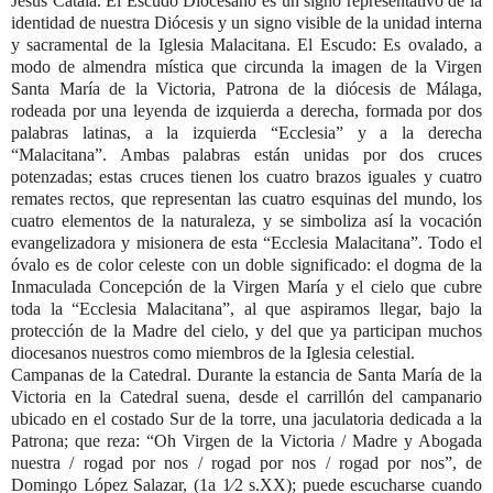
Jesús Catalá. El Escudo Diocesano es un signo representativo de la
identidad de nuestra Diócesis y un signo visible de la unidad interna
y sacramental de la Iglesia Malacitana. El Escudo: Es ovalado, a
modo de almendra mística que circunda la imagen de la Virgen
Santa María de la Victoria, Patrona de la diócesis de Málaga,
rodeada por una leyenda de izquierda a derecha,
formada por dos
palabras latinas, a la izquierda “Ecclesia” y a la derecha
“Malacitana”.
Ambas palabras están unidas por dos cruces
potenzadas; estas cruces tienen los cuatro brazos iguales y cuatro
remates rectos, que representan las cuatro esquinas del mundo, los
cuatro elementos de la naturaleza, y se simboliza así la vocación
evangelizadora y misionera
de esta “Ecclesia Malacitana”.
Todo el
óvalo es de color celeste con un doble significado: el dogma de la
Inmaculada Concepción de la Virgen María y el cielo que cubre
toda la “Ecclesia Malacitana”, al que aspiramos llegar, baj
o la
protección de la Madre del cielo, y del que ya participan muchos
diocesanos nuestros como miembros de la Iglesia celestial.
Campanas de la Catedral.
Durante la estancia de Santa María de la
Victoria en la Catedral suena, desde el carrillón del campanario
ubicado en el costado Sur de la torre, una
jaculatoria dedicada a la
Patrona; que reza: “Oh Virgen de la Victoria / Madre y Abogada
nuestra / rogad por nos / rogad por nos / rogad por nos”, de
Domingo López Salazar, (1a 1⁄2
s.XX); puede escucharse cuando