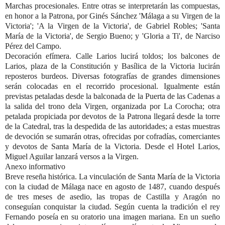
Marchas procesionales.
Entre otras se interpretarán las compuestas,
en honor a la Patrona, por Ginés Sánchez 'Málaga a su Virgen de la
Victoria'; 'A la Virgen de la Victoria', de Gabriel Robles; 'Santa
María de la Victoria', de Sergio Bueno; y 'Gloria a Ti', de Narciso
Pérez del Campo.
Decoración efímera.
Calle Larios lucirá toldos; los balcones de
Larios, plaza de la Constitución y Basílica de la Victoria lucirán
reposteros burdeos. Diversas fotografías de grandes dimensiones
serán colocadas en el recorrido procesional. Igualmente están
previstas petaladas desde la balconada de la Puerta de las Cadenas a
la salida del trono dela Virgen, organizada por La Corocha; otra
petalada propiciada por devotos de la Patrona llegará desde la torre
de la Catedral, tras la despedida de las autoridades; a estas muestras
de devoción se sumarán otras, ofrecidas por cofradías, comerciantes
y devotos de Santa María de la Victoria. Desde el Hotel Larios,
Miguel Aguilar lanzará versos a la Virgen.
Anexo informativo
Breve reseña histórica.
La vinculación de Santa María de la Victoria
con la ciudad de Málaga nace en agosto de 1487, cuando después
de tres meses de asedio, las tropas de Castilla y Aragón no
conseguían conquistar la ciudad. Según cuenta la tradición el rey
Fernando poseía en su oratorio una imagen mariana. En un sueño