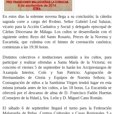
En estos días la solemne novena llega a su conclusión
; la cátedra
sagrada corre a cargo del Rvdmo. Señor Gabriel Leal Salazar
,
vicario para la Acción Caritativa y Social y delegado episcopal de
Cáritas Diocesana de Málaga. Los cultos se desarrollarán con el
siguiente orden: Rezo del Santo Rosario, Preces de la Novena y
Eucaristía, que culmina con el himno de coronación canónica;
comienzan a las 19:30 horas.
Distintos colectivos e instituciones asistirán a los cultos, para
participar y realizar ofrendas a Santa María de la Victoria; en
concreto el
viernes 5 de septiembre
lo harán los Arciprestazgos de
Axarquía Interior, Coín y San Patricio; Agrupación de
Hermandades de Gloria y Equipos de Nuestra Señora; la
Consagración de niños a la Santísima Virgen tendrá lugar en esta
misma jornada antes de los cultos, a las 18 horas. La Eucaristía se
ofrecerá por el descanso de alma de D. Francisco Fadón Huertas
(Consejero de la Hdad.), Sra. León y D. Miguel Cano Román.
El
sábado 6 de septiembre
llegará el turno para la Federación
Malagueña de Peñas, Centros Culturales y
Casas Regionales ‘La