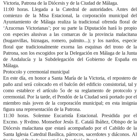
Victoria, Patrona de la Diócesis y de la Ciudad de Málaga.
11:00 horas. Llegada a la Catedral de autoridades.
Antes del
comienzo de la Misa Estacional, la corporación municipal del
Ayuntamiento
de Málaga realiza la tradicional
ofrenda floral de
‘Azucenas Victorianas’; por su parte la
Diputación
hará lo propio
con especies alusivas a las comarcas de la provincia malacitana
(buganvillas, biznagas, romero, palmito...); y los nardos, especie
floral que tradicionalmente exorna las esquinas del trono de la
Patrona, son los escogidos por la Delegación en Málaga de la
Junta
de Andalucía
y la Subdelegación del
Gobierno de España
en
Málaga.
Protocolo y ceremonial municipal
En este día, en honor a Santa María de la Victoria, el repostero de
paño azul será colocado en el balcón del edificio consistorial, tal y
como establece el artículo 5o de su reglamento de protocolo y
ceremonial. Por la tarde, el Pendón de la Ciudad será portado por el
miembro más joven de la corporación municipal; en esta insignia
figura una representación de la Patrona.
11:30 horas. Solemne Eucaristía Estacional.
Presidida por el
Excmo. y Rvdmo. Monseñor Jesús E. Catalá Ibáñez,
Obispo de la
Diócesis malacitana
que estará acompañado por el
Cabildo
de la
Santa Iglesia Catedral Basílica
, párrocos, sacerdotes y diáconos.
Al