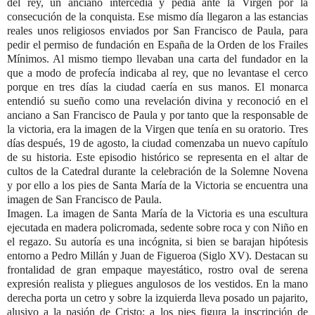
del rey, un anciano intercedía y pedía ante la Virgen por la
consecución de la conquista. Ese mismo día llegaron a las estancias
reales unos religiosos enviados por San Francisco de Paula, para
pedir el permiso de fundación en España de la Orden de los Frailes
Mínimos. Al mismo tiempo llevaban una carta del fundador en la
que a modo de profecía indicaba al rey, que no levantase el cerco
porque en tres días la ciudad caería en sus manos. El monarca
entendió su sueño como una revelación divina y reconoció en el
anciano a San Francisco de Paula y por tanto que la responsable de
la victoria, era la imagen de la Virgen que tenía en su oratorio. Tres
días después, 19 de agosto, la ciudad comenzaba un nuevo capítulo
de su historia. Este episodio histórico se representa en el altar de
cultos de la Catedral durante la celebración de la Solemne Novena
y por ello a los pies de Santa María de la Victoria se encuentra una
imagen de San Francisco de Paula.
Imagen.
La imagen de Santa María de la Victoria es una escultura
ejecutada en madera policromada, sedente sobre roca y con Niño en
el regazo. Su autoría es una incógnita, si bien se barajan hipótesis
entorno a Pedro Millán y Juan de Figueroa (Siglo XV). Destacan su
frontalidad de gran empaque mayestático, rostro oval de serena
expresión realista y pliegues angulosos de los vestidos. En la mano
derecha porta un cetro y sobre la izquierda lleva posado un pajarito,
alusivo a la pasión de Cristo; a los pies figura la inscripción de