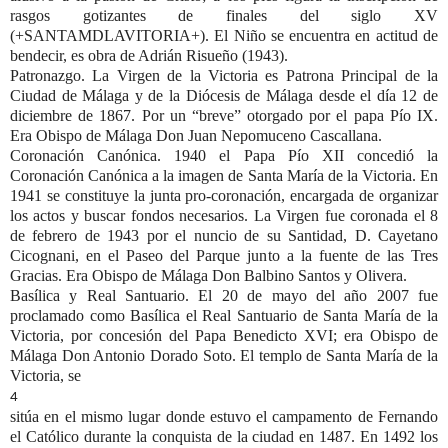
rasgos gotizantes de finales del siglo XV
(+SANTAMDLAVITORIA+). El Niño se encuentra en actitud de
bendecir, es obra de Adrián Risueño (1943).
Patronazgo.
La Virgen de la Victoria es Patrona Principal de la
Ciudad de Málaga y de la Diócesis de Málag
a desde el día 12 de
diciembre de 1867. Por un “breve” otorgado por el
papa Pío IX.
Era Obispo de Málaga Don Juan Nepomuceno Cascallana.
Coronación Canónica.
1940 el Papa Pío XII concedió la
Coronación Canónica a la imagen de Santa María de la Victoria. En
1941 se constituye la junta pro-coronación, encargada de organizar
los actos y buscar fondos necesarios. La Virgen fue coronada el 8
de febrero de 1943 por el nuncio de su Santidad, D. Cayetano
Cicognani, en el Paseo del Parque junto a la fuente de las Tres
Gracias. Era Obispo de Málaga Don Balbino Santos y Olivera.
Basílica y Real Santuario.
El 20 de mayo del año 2007 fue
proclamado como Basílica el Real Santuario de Santa María de la
Victoria, por concesión del Papa Benedicto XVI; era Obispo de
Málaga Don Antonio Dorado Soto. El templo de Santa María de la
Victoria, se
4
sitúa en el mismo lugar donde estuvo el campamento de Fernando
el Católico durante la conquista de la ciudad en 1487. En 1492 los