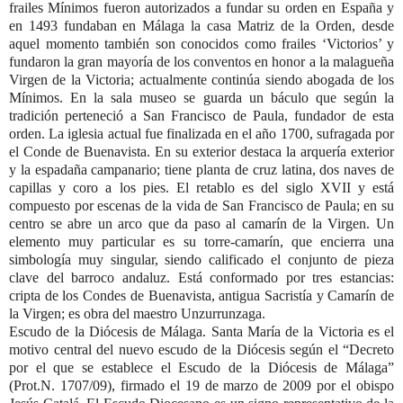
frailes Mínimos fueron autorizados a fundar su orden en España y
en 1493 fundaban en Málaga la casa Matriz de la Orden, desde
aquel
momento también son conocidos como frailes ‘Victorios’ y
fundaron la gran mayoría de los
conventos en honor a la malagueña
Virgen de la Victoria; actualmente continúa siendo abogada de los
Mínimos. En la sala museo se guarda un báculo que según la
tradición perteneció a San Francisco de Paula, fundador de esta
orden. La iglesia actual fue finalizada en el año 1700, sufragada por
el Conde de Buenavista. En su exterior destaca la arquería exterior
y la espadaña campanario; tiene planta de cruz latina, dos naves de
capillas y coro a los pies. El retablo es del siglo XVII y está
compuesto por escenas de la vida de San Francisco de Paula; en su
centro se abre un arco que da paso al camarín de la Virgen. Un
elemento muy particular es su torre-camarín, que encierra una
simbología muy singular, siendo calificado el conjunto de pieza
clave del barroco andaluz. Está conformado por tres estancias:
cripta de los Condes de Buenavista, antigua Sacristía y Camarín de
la Virgen; es obra del maestro Unzurrunzaga.
Escudo de la Diócesis de Málaga.
Santa María de la Victoria es el
motivo central del nuevo escudo de la Diócesis
según el “Decreto
por el que se establece el Escudo de la Diócesis de Málaga”
(Prot.N. 1707/09), firmado el 19 de marzo de 2009 por el obispo