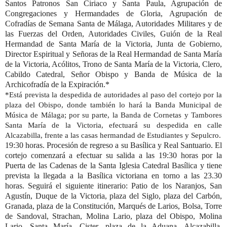
Santos Patronos San Ciriaco y Santa Paula, Agrupación de
Congregaciones y Hermandades de Gloria, Agrupación de
Cofradías de Semana Santa de Málaga, Autoridades Militares y de
las Fuerzas del Orden, Autoridades Civiles, Guión de la Real
Hermandad de Santa María de la Victoria, Junta de Gobierno,
Director Espiritual y Señoras de la Real Hermandad de Santa María
de la Victoria, Acólitos, Trono de Santa María de la Victoria, Clero,
Cabildo Catedral, Señor Obispo y
Banda de Música de la
Archicofradía de la Expiración.
*
*Está prevista la despedida de autoridades al paso del cortejo por la
plaza del Obispo, donde también lo hará la Banda Municipal de
Música de Málaga; por su parte, la Banda de Cornetas y Tambores
Santa María de la Victoria, efectuará su despedida en calle
Alcazabilla, frente a las casas hermandad de Estudiantes y Sepulcro.
19:30 horas. Procesión de regreso a su Basílica y Real Santuario.
El
cortejo comenzará a efectuar su salida a las 19:30 horas por la
Puerta de las Cadenas
de la Santa Iglesia Catedral Basílica y tiene
prevista la llegada a la Basílica victoriana en torno a las 23.30
horas. Seguirá el siguiente itinerario: Patio de los Naranjos, San
Agustín, Duque de la Victoria, plaza del Siglo, plaza del Carbón,
Granada, plaza de la Constitución, Marqués de Larios, Bolsa, Torre
de Sandoval, Strachan, Molina Lario, plaza del Obispo, Molina
Lario, Santa María, Cister, plaza de la Aduana, Alcazabilla,