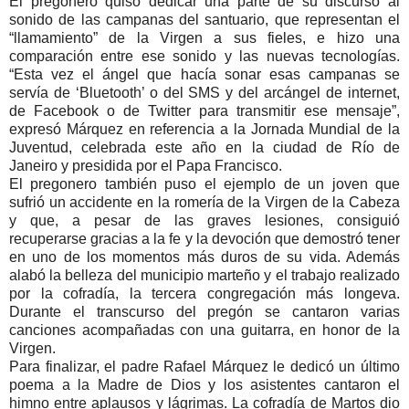
El pregonero quiso dedicar una parte de su discurso al
sonido de las campanas del santuario, que representan el
“llamamiento” de la Virgen a sus fieles, e hizo una
comparación entre ese sonido y las nuevas tecnologías.
“Esta vez el ángel que hacía sonar esas campanas se
servía de ‘Bluetooth’ o del SMS y del arcángel de internet,
de Facebook o de Twitter para transmitir ese mensaje”,
expresó Márquez en referencia a la Jornada Mundial de la
Juventud, celebrada este año en la ciudad de Río de
Janeiro y presidida por el Papa Francisco.
El pregonero también puso el ejemplo de un joven que
sufrió un accidente en la romería de la Virgen de la Cabeza
y que, a pesar de las graves lesiones, consiguió
recuperarse gracias a la fe y la devoción que demostró tener
en uno de los momentos más duros de su vida. Además
alabó la belleza del municipio marteño y el trabajo realizado
por la cofradía, la tercera congregación más longeva.
Durante el transcurso del pregón se cantaron varias
canciones acompañadas con una guitarra, en honor de la
Virgen.
Para finalizar, el padre Rafael Márquez le dedicó un último
poema a la Madre de Dios y los asistentes cantaron el
himno entre aplausos y lágrimas. La cofradía de Martos dio