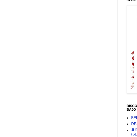
Revist
DISC
BAJO 
BE
DE
JU
(S