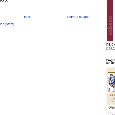
Inicio
Entrada antigua
ios (Atom)
PINC
DESC
Progr
ROMER