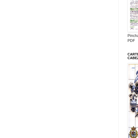
Pinch
PDF
CARTE
CABE