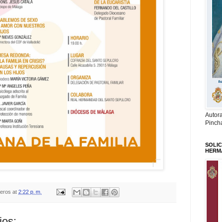
Autor
Pinch
SOLIC
HERM
teros
at
2:22 p. m.
ios: