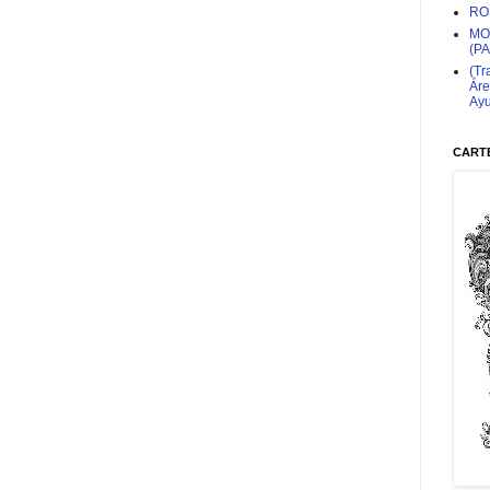
RO
MO
(P
(Tr
Áre
Ayu
CARTE