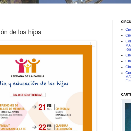
CIRC
Cir
ón de los hijos
Cir
Con
MAR
Rom
Cir
Cir
Cir
Con
MAY
Ele
CARTE