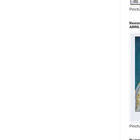
Pincha
Revis
ABRIL
Pincha