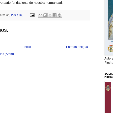
ersario fundacional de nuestra hermandad.
teros
at
11:20 a. m.
ios:
Inicio
Entrada antigua
ios (Atom)
Autor
Pinch
SOLIC
HERM