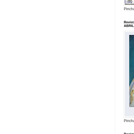
Pincha
Revis
ABRIL
Pincha