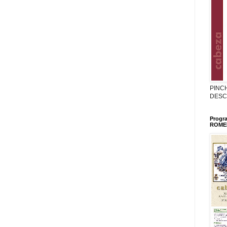
PINC
DESC
Progr
ROMER