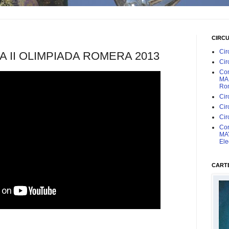
CIRC
Cir
 II OLIMPIADA ROMERA 2013
Cir
Con
MAR
Rom
Cir
Cir
Cir
Con
MAY
Ele
CARTE