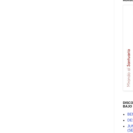
Revist
DISC
BAJO 
BE
DE
JU
(S