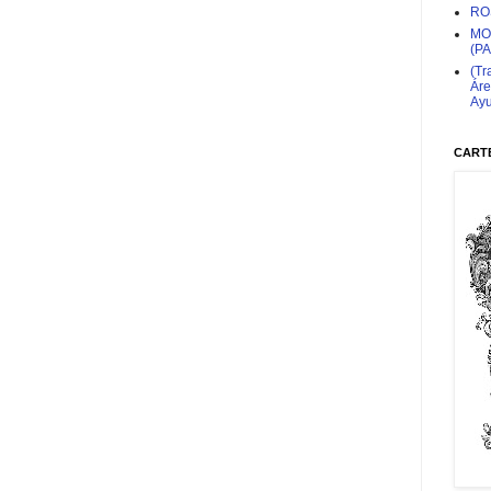
RO
MO
(P
(Tr
Áre
Ayu
CARTE