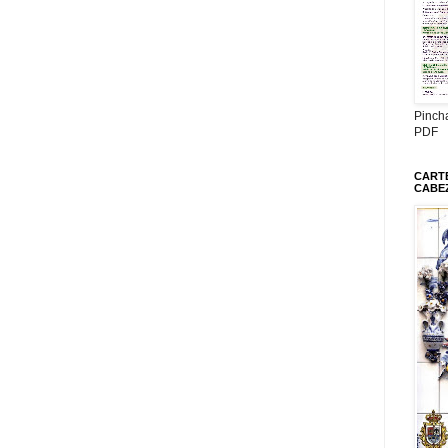
Pinch
PDF
CARTE
CABE