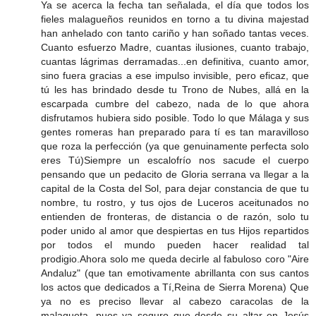
Ya se acerca la fecha tan señalada, el día que todos los
fieles malagueños reunidos en torno a tu divina majestad
han anhelado con tanto cariño y han soñado tantas veces.
Cuanto esfuerzo Madre, cuantas ilusiones, cuanto trabajo,
cuantas lágrimas derramadas...en definitiva, cuanto amor,
sino fuera gracias a ese impulso invisible, pero eficaz, que
tú les has brindado desde tu Trono de Nubes, allá en la
escarpada cumbre del cabezo, nada de lo que ahora
disfrutamos hubiera sido posible. Todo lo que Málaga y sus
gentes romeras han preparado para tí es tan maravilloso
que roza la perfección (ya que genuinamente perfecta solo
eres Tú)Siempre un escalofrío nos sacude el cuerpo
pensando que un pedacito de Gloria serrana va llegar a la
capital de la Costa del Sol, para dejar constancia de que tu
nombre, tu rostro, y tus ojos de Luceros aceitunados no
entienden de fronteras, de distancia o de razón, solo tu
poder unido al amor que despiertas en tus Hijos repartidos
por todos el mundo pueden hacer realidad tal
prodigio.Ahora solo me queda decirle al fabuloso coro "Aire
Andaluz" (que tan emotivamente abrillanta con sus cantos
los actos que dedicados a Tí,Reina de Sierra Morena) Que
ya no es preciso llevar al cabezo caracolas de la
malagueta, pues ya seguro que desde su altar en Jesús