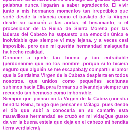
palabras nunca llegarán a saber agradecerlo. El vivir
junto a mis hermanos momentos tan irrepetibles que
soñé desde la infancia como el traslado de la Virgen
desde su camarín a las andas, el besamanto, o el
procesionar de la Reina de Sierra Morena por las
laderas del Cabezo ha supuesto una emoción única e
inolvidable que siempre ví muy lejana, y a veces casi
imposible, pero que mi querida hermandad malagueña
ha hecho realidad.
Conocer a gente tan buena y tan entrañable
(perdonenme que no los nombre...porque si lo hiciera
seguro que alguién se me escapaba)y compartir el amor
que la Santísima Virgen de la Cabeza despierta en todos
nosotros, que unidos como pequeñas aceitunas
subimos hacia Ella para formar su olivar,deja siempre un
recuerdo tan hermoso como imborrable.
Siempre que pienso en la Virgen de la Cabeza,nuestra
bendita Reina, tengo que pensar en Málaga, pues desde
el día que subí a conocerla en su camarín esta
maravillosa hermandad se cruzó en mi vida¡Que gusto
da ver la buena estela que deja en el cabezo mi bendita
tierra verdialera!¡