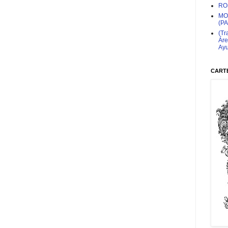
RO
MO
(P
(Tr
Áre
Ayu
CARTE