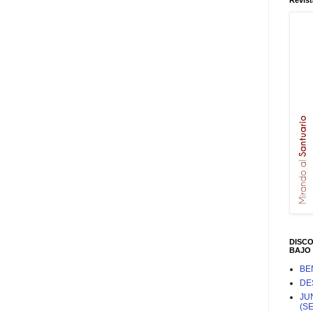
Revist
DISC
BAJO 
BE
DE
JU
(S