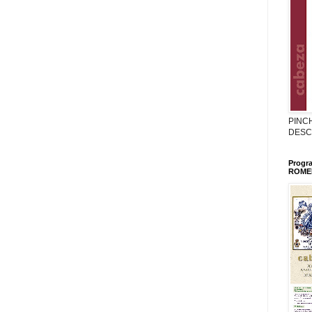
PINC
DESC
Progr
ROMER