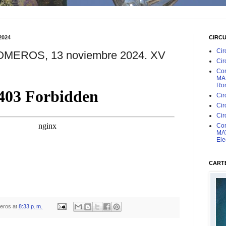
2024
CIRC
Cir
MEROS, 13 noviembre 2024. XV
Cir
Con
MAR
Rom
Cir
Cir
Cir
Con
MAY
Ele
CARTE
teros
at
8:33 p. m.