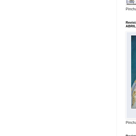
Pincha
Revis
ABRIL
Pincha