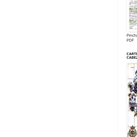
Pinch
PDF
CARTE
CABE