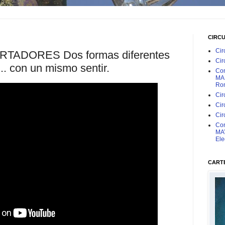
CIRC
Cir
TADORES Dos formas diferentes
Cir
... con un mismo sentir.
Con
MAR
Rom
Cir
Cir
Cir
Con
MAY
Ele
CARTE