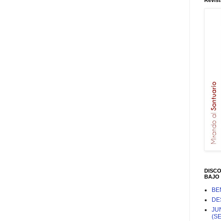
Revist
DISC
BAJO 
BE
DE
JU
(S