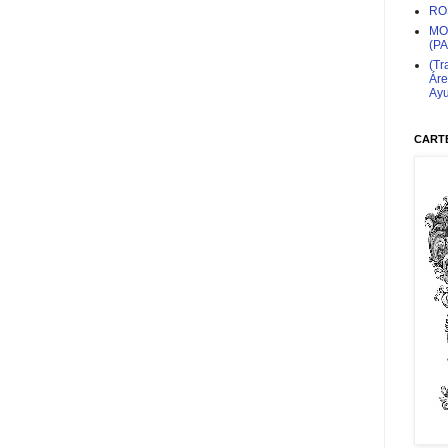
RO
MO
(P
(Tr
Áre
Ayu
CARTE