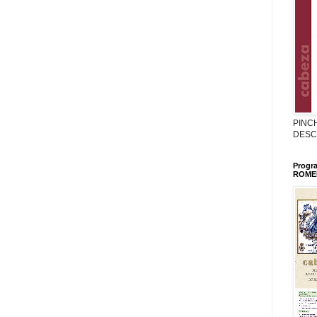
PINC
DESC
Progr
ROMER