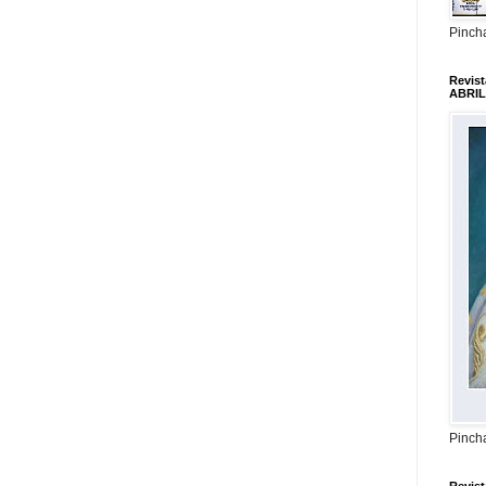
Pincha
Revis
ABRIL
Pincha