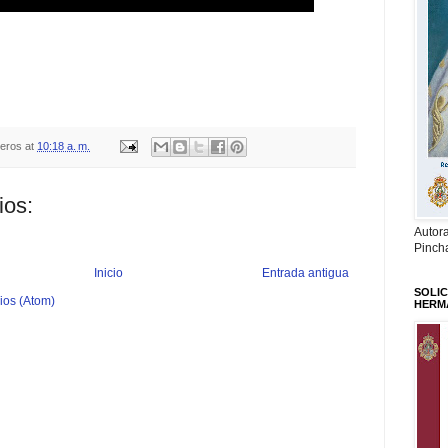
teros
at
10:18 a. m.
ios:
Autor
Pinch
Inicio
Entrada antigua
SOLIC
ios (Atom)
HERM