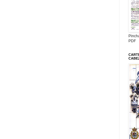
Pinch
PDF
CARTE
CABE