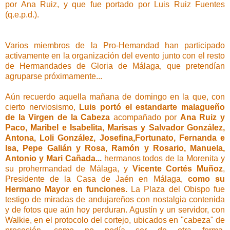
por Ana Ruiz, y que fue portado por Luis Ruiz Fuentes
(q.e.p.d.).
Varios miembros de la Pro-Hemandad han participado
activamente en la organización del evento junto con el resto
de Hermandades de Gloria de Málaga, que pretendían
agruparse próximamente...
Aún recuerdo aquella mañana de domingo en la que, con
cierto nerviosismo,
Luis portó el estandarte malagueño
de la Virgen de la Cabeza
acompañado por
Ana Ruiz y
Paco, Maribel e Isabelita, Marisas y Salvador González,
Antona, Loli González, Josefina,Fortunato, Fernanda e
Isa, Pepe Galián y Rosa, Ramón y Rosario, Manuela,
Antonio y Mari Cañada...
hermanos todos de la Morenita y
su prohermandad de Málaga, y
Vicente Cortés Muñoz
,
Presidente de la Casa de Jaén en Málaga,
como su
Hermano Mayor en funciones.
La Plaza del Obispo fue
testigo de miradas de andujareños con nostalgia contenida
y de fotos que aún hoy perduran. Agustín y un servidor, con
Walkie, en el protocolo del cortejo, ubicados en "cabeza" de