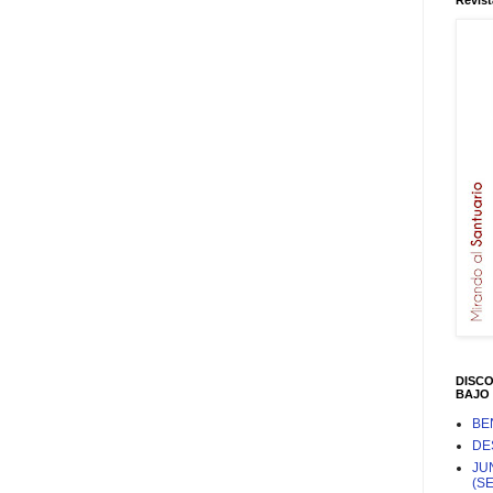
Revist
DISC
BAJO 
BE
DE
JU
(S