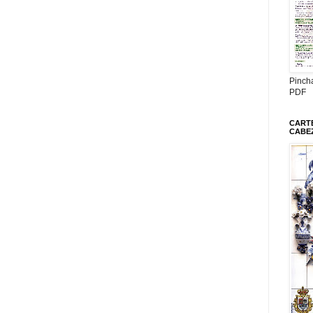
Pinch
PDF
CARTE
CABE