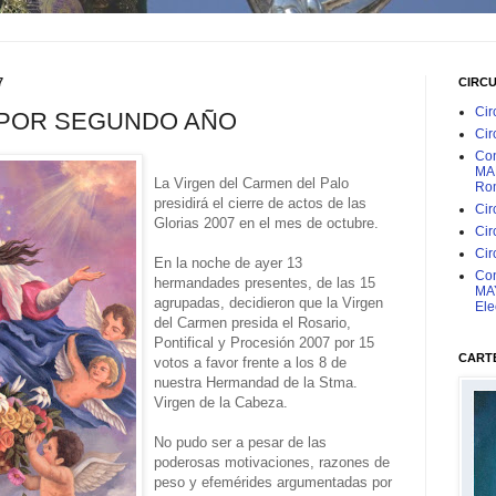
7
CIRC
Cir
 POR SEGUNDO AÑO
Cir
Con
MAR
La Virgen del Carmen del Palo
Rom
presidirá el cierre de actos de las
Cir
Glorias 2007 en el mes de octubre.
Cir
Cir
En la noche de ayer 13
Con
hermandades presentes, de las 15
MAY
agrupadas, decidieron que la Virgen
Ele
del Carmen presida el Rosario,
Pontifical y Procesión 2007 por 15
CARTE
votos a favor frente a los 8 de
nuestra Hermandad de la Stma.
Virgen de la Cabeza.
No pudo ser a pesar de las
poderosas motivaciones, razones de
peso y efemérides argumentadas por