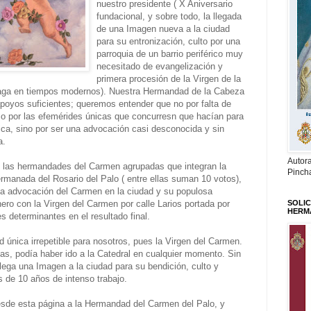
nuestro presidente ( X Aniversario
fundacional, y sobre todo, la llegada
de una Imagen nueva a la ciudad
para su entronización, culto por una
parroquia de un barrio periférico muy
necesitado de evangelización y
primera procesión de la Virgen de la
aga en tiempos modernos). Nuestra Hermandad de la Cabeza
apoyos suficientes; queremos entender que no por falta de
a o por las efemérides únicas que concurresn que hacían para
ica, sino por ser una advocación casi desconocida y sin
a.
Autor
o las hermandades del Carmen agrupadas que integran la
Pinch
rmanada del Rosario del Palo ( entre ellas suman 10 votos),
la advocación del Carmen en la ciudad y su populosa
ro con la Virgen del Carmen por calle Larios portada por
SOLIC
HERM
s determinantes en el resultado final.
d única irrepetible para nosotros, pues la Virgen del Carmen.
as, podía haber ido a la Catedral en cualquier momento. Sin
lega una Imagen a la ciudad para su bendición, culto y
de 10 años de intenso trabajo.
sde esta página a la Hermandad del Carmen del Palo, y