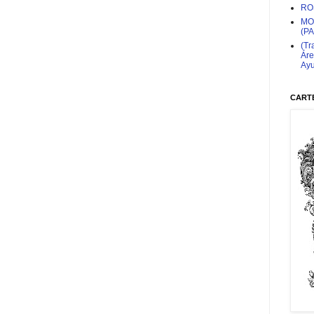
RO
MO
(P
(Tr
Áre
Ayu
CARTE