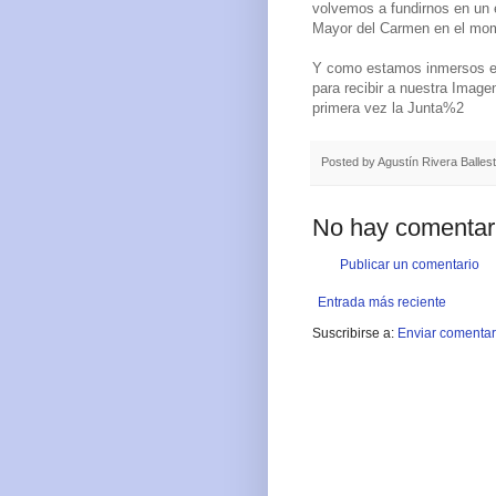
volvemos a fundirnos en un 
Mayor del Carmen en el mome
Y como estamos inmersos en
para recibir a nuestra Imagen
primera vez la Junta%2
Posted by
Agustín Rivera Balles
No hay comentar
Publicar un comentario
Entrada más reciente
Suscribirse a:
Enviar comentar