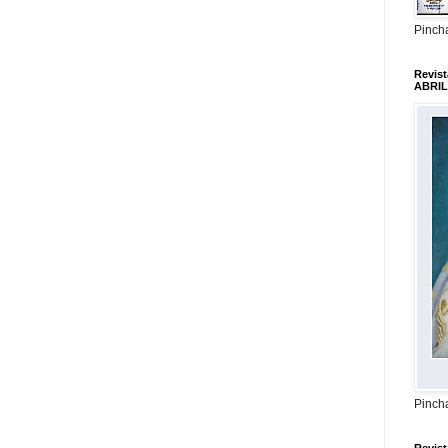
Pincha
Revis
ABRIL
Pincha