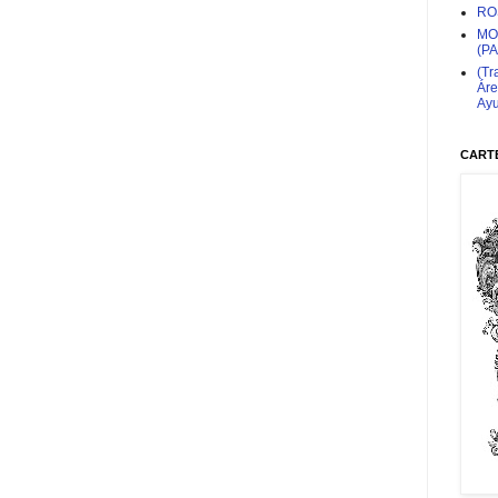
RO
MO
(P
(Tr
Áre
Ayu
CARTE