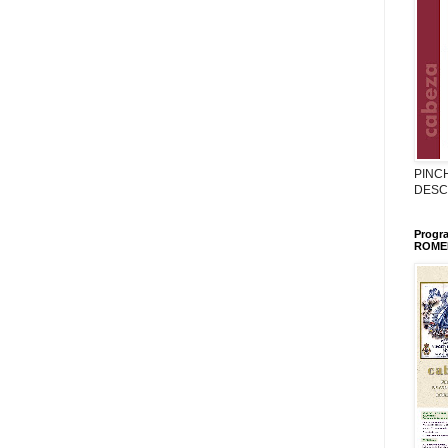
PINC
DESC
Progr
ROMER