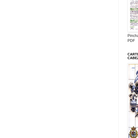
Pinch
PDF
CARTE
CABE