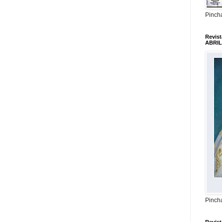
Pincha
Revis
ABRIL
Pincha