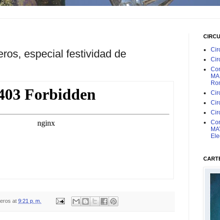
CIRC
Cir
ros, especial festividad de
Cir
Con
MAR
Rom
Cir
Cir
Cir
Con
MAY
Ele
CARTE
teros
at
9:21 p. m.