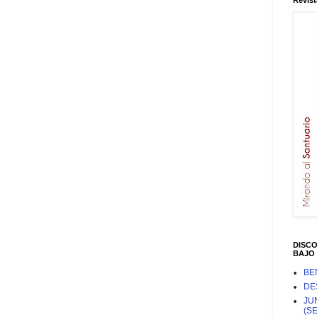
Revist
DISC
BAJO 
BE
DE
JU
(S