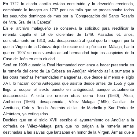
En 1722 la citada capilla estaba construida y la devoción creciendo,
cambiando la imagen en 1737 por una talla que se procesionaba todos
los segundos domingos de mes por la “Congregación del Santo Rosario
de Ntra. Sra. de la Cabeza”.
En el archivo malagueño se conserva la solicitud para reedificar la
referida capilla el 19 de diciembre de 1749. Pasados 61 años,
concretamente en 1810, esta desaparecerá al igual que la imagen, por lo
que la Virgen de la Cabeza dejó de recibir culto público en Málaga, hasta
que en 1997 se crea vuestra actual hermandad bajo los auspicios de la
Casa de Jaén en esta ciudad.
Será en 1998 cuando la Real Hermandad comienza a hacer presencia en
la romería del cerro de La Cabeza en Andújar, viniendo así a sumarse a
las otras muchas hermandades malagueñas, que desde al menos el siglo
XVI, lo hacían como Antequera que asistía desde antes de 1555 y que
llegó a ocupar el sexto puesto en antigüedad; aunque actualmente
desaparecida. A esta se unieron otras como Teba (1560), Álora,
Archidona (1566) –desaparecida-, Vélez Málaga (1595), Canillas de
Aceituno, Coín y Ronda. Además de las de Marbella y San Pedro de
Alcántara, ya extinguidas.
Decirles que en el siglo XVII escribe el ayuntamiento de Andújar a la
cofradía de Vélez-Málaga, para que no traigan a la romería armas
destinadas a las salvas que lanzaban en honor de la Virgen. Armas que a