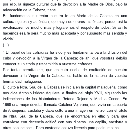
por ello, la riqueza cultural que la devoción a la Madre de Dios, bajo la
advocación de la Cabeza, tiene.
Es fundamental sustentar nuestra fe en María de la Cabeza en una
cultura rigurosa y auténtica, que huya de errores históricos, porque así la
revalorizaremos mucho más y lograremos el respeto de todos. Si así lo
hacemos esa fe será mucho más aceptada y por supuesto más sentida y
vivida"
(...)
" El papel de las cofradías ha sido y es fundamental para la difusión del
culto y devoción a la Virgen de la Cabeza; de ahí que vosotras debáis
conocer su historia y transmitirla a vuestros cofrades.
Por tanto, permítanme, que en esta noche de exaltación de nuestra
devoción a la Virgen de la Cabeza, os hable de la historia de vuestra
hermandad malagueña.
El culto a Ntra. Sra. de la Cabeza se inicia en la capital malagueña, como
nos dice Antonio Isidoro Aguilera, a finales del siglo XVII, siguiendo las
indicaciones de los historiadores Retana Rojano y Medina Conde. En
1668 una mujer devota, llamada Catalina Vejarano, que vivía en la puerta
de Antequera, cuidaba y daba culto a una imagen en lienzo, con el título
de Ntra. Sra. de la Cabeza, que se encontraba en ella; y para que
estuviese con decencia edificó con sus dineros una capilla, sacristía y
otras habitaciones. Para costearla obtuvo licencia para pedir limosna.