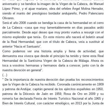
aniversario y se bendice la imagen de la Virgen de la Cabeza, de Manuel
López Pérez, y el ajuar mariano, obra del orfebre Ángel Molina Herrador,
siendo el manto del prestigioso bordador andujareño, Pedro Palenciano
Olivares.
Será el año 2008 cuando se bendiga la casa de la hermandad en el cerro
de La Cabeza –casa que muy lamentablemente en días pasados ardió
parcialmente. Desde aquí deseo que muy pronto vuelva a resurgir con el
mismo esplendor que tenía-. En este mismo año nacerá el boletín anual
de la Real Hermandad; que con el título de Cabeza, veía a sustituir al
anterior “Hacia el Santuario”.
Como podemos ver una historia amplia y llena de actividad, que
demuestra esa viveza que desde el principio ha tenido y tiene esta Real
Hermandad de la Santísima Virgen de la Cabeza de Málaga. Ahora os
toca a vosotros hermanas y hermanos darla a conocer, junto con la de
nuestra devoción en general".
(...)
" De la importancia de nuestra devoción dan prueba los reconocimientos
que la Virgen de la Cabeza ha recibido. Coronada canónicamente en 1909
y patrona de Andújar, capitán general de los ejércitos españoles en 1950,
patrona de la Diócesis de Jaén en 1959, Rosa de Oro en 2009 y su
romería fue declarada Fiesta de Interés Turístico Nacional el año 1965 y
Bien de Interés Cultural, con carácter etnológico, en 2013 por la Junta de