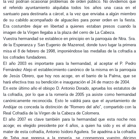
la vez podrían ocasionar problemas de orden público. No olvidemos que
el referido ayuntamiento alquilaba todos los años una casa en el
santuario para destinarla a cárcel, a la vez que enviaba a algún miembro
de su cabildo acompañado de alguaciles para poner orden en la fiesta.
Era costumbre dejar en libertad a quienes estaban presos cuando la
imagen de la Virgen llegaba a la plaza del cerro de La Cabeza.
Vuestra hermandad se establece en principio en la parroquia de Ntra. Sra.
de la Esperanza y San Eugenio de Mazenod, donde tuvo lugar la primera
misa el 8 de febrero de 1998, imponiéndose las medallas de la cofradía a
los cofrades fundadores.
El año 2003 es importante para la hermandad, al aceptar el P. Pedro
Fernández Alejo el establecimiento canónico de la misma en la parroquia
de Jesús Obrero, que hoy nos acoge, en el barrio de la Palma, que se
hará efectiva tras su bendición e inauguración el 24 de marzo de 2004.
En este último año el obispo D. Antonio Dorado, aprueba los estatutos de
la cofradía, por lo que a la romería de 2005 ya asiste como hermandad
canónicamente reconocida. Esto le valdrá para que el ayuntamiento de
Andújar os conceda la distinción de “Romero del año”, compartido con la
Real Cofradía de la Virgen de la Cabeza de Colomera.
El año 2007 es clave también para la hermandad que esta noche nos
acoge; es elegido presidente por 4 años, a quien ha sido y es el alma
mater de esta cofradía, Antonio Isidoro Aguilera. Se apadrina a la cofradía
de Teba que regresa a la romería, se conmemora vuestro décimo