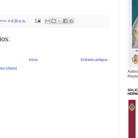
teros
at
6:30 p. m.
ios:
Inicio
Entrada antigua
ios (Atom)
Autor
Pinch
SOLIC
HERM