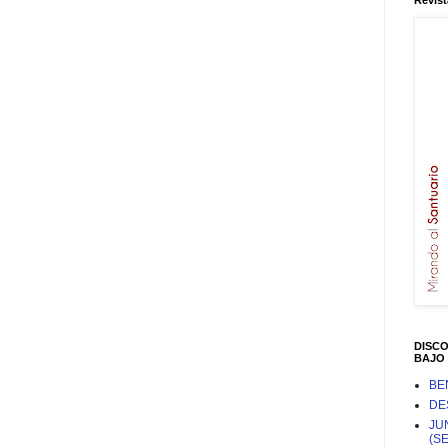
Revist
DISC
BAJO 
BE
DE
JU
(S