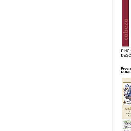
PINC
DESC
Progr
ROMER