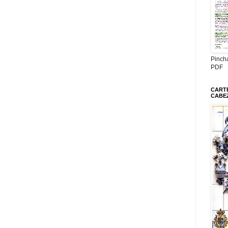
Pinch
PDF
CARTE
CABE