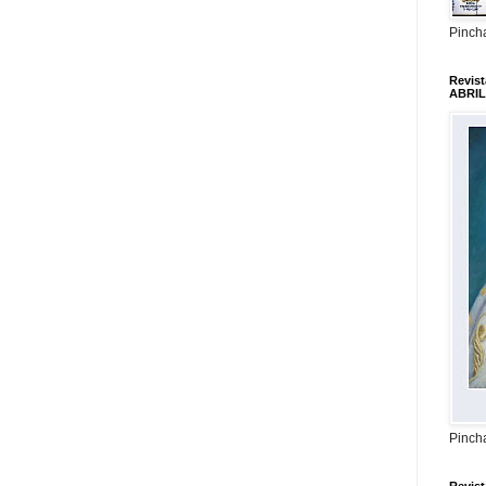
Pincha
Revis
ABRIL
Pincha