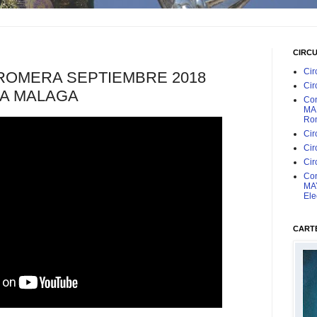
CIRC
Cir
ROMERA SEPTIEMBRE 2018
Cir
ZA MALAGA
Con
MAR
Rom
Cir
Cir
Cir
Con
MAY
Ele
CARTE