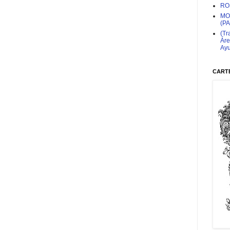
RO
MO
(P
(Tr
Áre
Ayu
CARTE