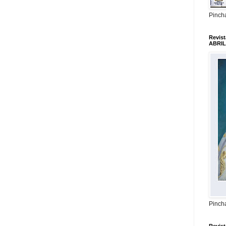
Pincha
Revis
ABRIL
Pincha