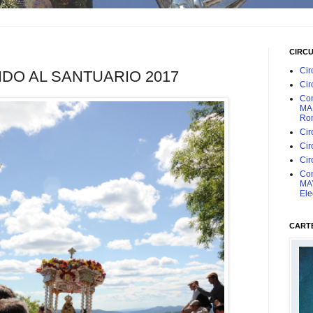
CIRC
Cir
NDO AL SANTUARIO 2017
Cir
Con
MAR
Rom
Cir
Cir
Cir
Con
MAY
Ele
CARTE