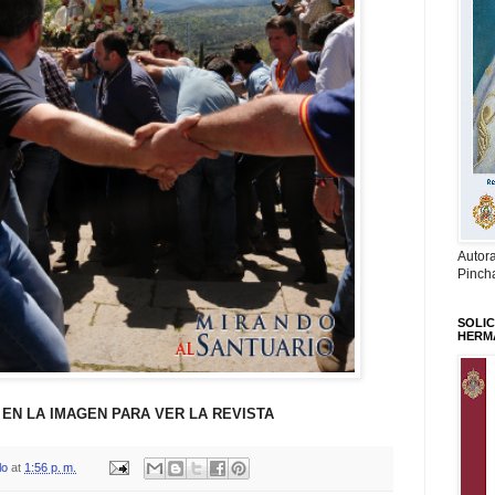
Autor
Pinch
SOLIC
HERM
 EN LA IMAGEN PARA VER LA REVISTA
lo
at
1:56 p. m.