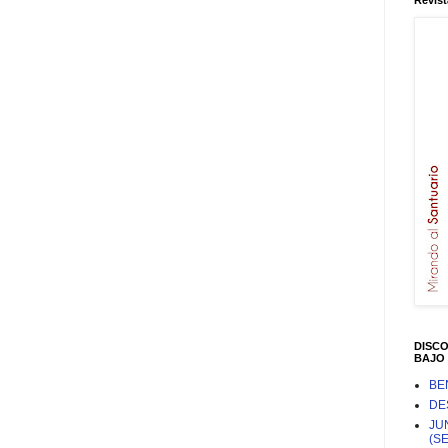
Revist
DISC
BAJO 
BE
DE
JU
(S