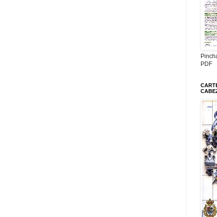
Pinch
PDF
CARTE
CABE