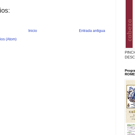
ios:
Inicio
Entrada antigua
ios (Atom)
PINC
DESC
Progr
ROMER