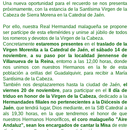
Una nueva oportunidad para el recuerdo se nos presenta
próximamente, con la estancia de la Santísima Virgen de la
Cabeza de Sierra Morena en la Catedral de Jaén.
Por ello, nuestra Real Hermandad malagueña se propone
ser partícipe de esta efemérides y unirse al júbilo de todos
los romeros y devotos de la Virgen de la Cabeza.
Concretamente
estaremos presentes
en el
traslado de la
Virgen Morenita a la Catedral de Jaén,
el sábado 14 de
noviembre
,
a su paso por la localidad jiennense de
Villanueva de la Reina
, entorno a las 12,00 horas, donde
nos unimos con nuestros Hermanos en la fe de esta
población a orillas del Guadalquivir, para recibir a María
Santísima de la Cabeza.
También nos desplazaremos hasta la ciudad de Jaén,
el
viernes 20 de noviembre
, para participar en el
II día de
triduo en honor de la Virgen de la Cabeza
, dedicado a la
Hermandades filiales no pertenecientes a la Diócesis de
Jaén
, que tendrá lugar, Dios mediante, en la SIB Catedral a
als 19,30 horas, en la que tendremos el honor de que
nuestros Hermanos Honoríficos,
el coro malagueño "Aire
Andaluz", sean los encargados de cantar la Misa
de este