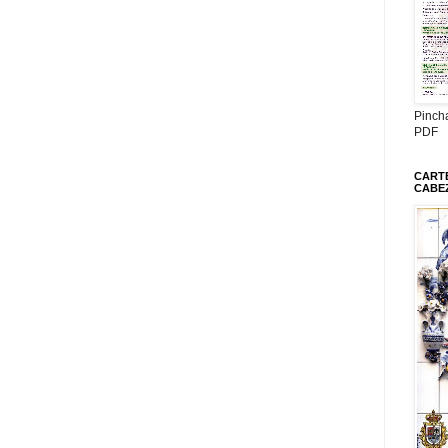
Pinch
PDF
CARTE
CABE