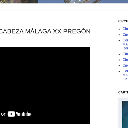
CIRC
Cir
 CABEZA MÁLAGA XX PREGÓN
Cir
Con
MAR
Rom
Cir
Cir
Cir
Con
MAY
Ele
CARTE