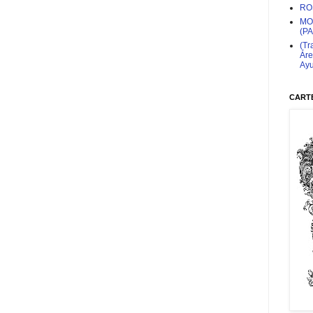
RO
MO
(P
(Tr
Áre
Ayu
CARTE