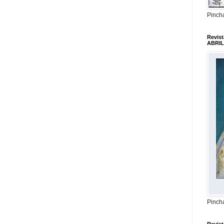
Pincha
Revis
ABRIL
Pincha