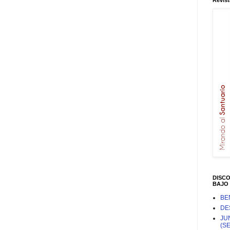
Revist
DISC
BAJO 
BE
DE
JU
(S