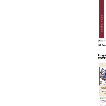
PINC
DESC
Progr
ROMER