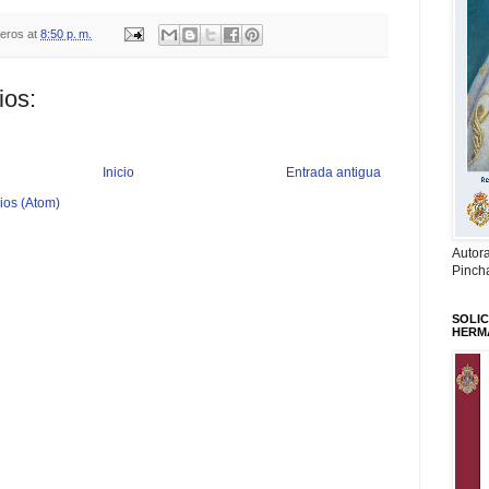
teros
at
8:50 p. m.
ios:
Inicio
Entrada antigua
ios (Atom)
Autor
Pinch
SOLIC
HERM