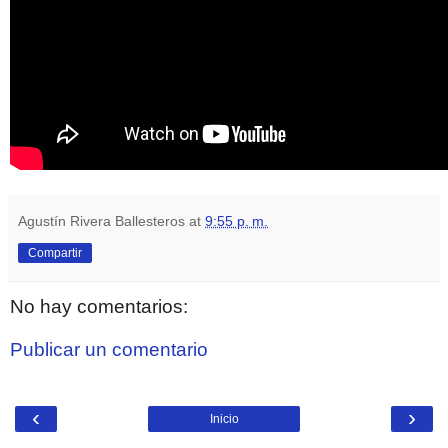
Agustín Rivera Ballesteros
at
9:55 p. m.
Compartir
No hay comentarios:
Publicar un comentario
‹
›
Inicio